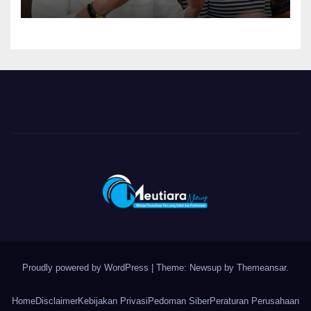
Ketentuan Peraturan
Perundang-undangan
Proudly powered by WordPress
|
Theme: Newsup by
Themeansar
.
Home
Disclaimer
Kebijakan Privasi
Pedoman Siber
Peraturan Perusahaan