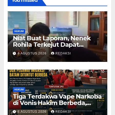
You missed
HUKUM
Niat Buat Laporan, Nenek
Rohila Terkejut Dapat
Bantuan dari Kabid Propam
6 AGUSTUS 2026
REDAKSI
Kombes Pol Eddwi
HUKUM
Tiga Terdakwa Vape Narkoba
di Vonis Hakim Berbeda,
Oknum Pegawai Imigrasi
6 AGUSTUS 2026
REDAKSI