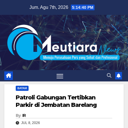
Skip
Jum. Agu 7th, 2026
5:14:41 PM
to
content
BATAM
Patroli Gabungan Tertibkan
Parkir di Jembatan Barelang
By
IR
JUL 8, 2026