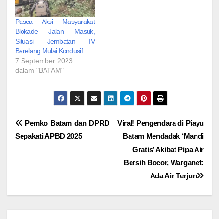
Pasca Aksi Masyarakat
Blokade Jalan Masuk,
Situasi Jembatan IV
Barelang Mulai Kondusif
7 September 2023
dalam "BATAM"
Navigasi
Pemko Batam dan DPRD
Viral! Pengendara di Piayu
Sepakati APBD 2025
Batam Mendadak ‘Mandi
pos
Gratis’ Akibat Pipa Air
Bersih Bocor, Warganet:
Ada Air Terjun