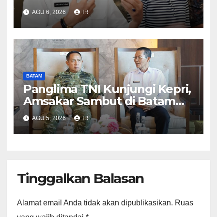
Ruang Laut Sesuai Ketentuan
AGU 6, 2026
IR
Peraturan Perundang-
undangan
BATAM
Panglima TNI Kunjungi Kepri,
Amsakar Sambut di Batam
Sebelum Bertolak ke Lingga
AGU 5, 2026
IR
Tinggalkan Balasan
Alamat email Anda tidak akan dipublikasikan.
Ruas