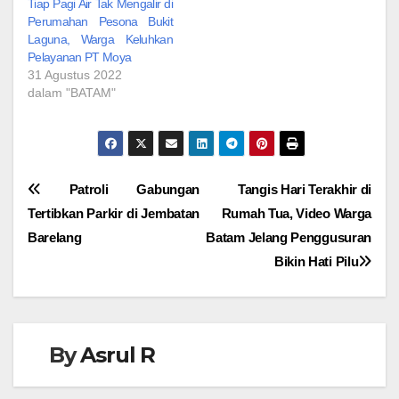
Tiap Pagi Air Tak Mengalir di
Perumahan Pesona Bukit
Laguna, Warga Keluhkan
Pelayanan PT Moya
31 Agustus 2022
dalam "BATAM"
Navigasi
Patroli Gabungan
Tangis Hari Terakhir di
Tertibkan Parkir di Jembatan
Rumah Tua, Video Warga
pos
Barelang
Batam Jelang Penggusuran
Bikin Hati Pilu
By
Asrul R