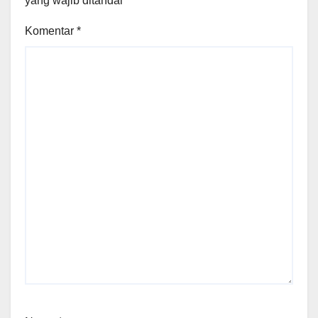
yang wajib ditandai
*
Komentar
*