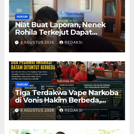
HUKUM
Niat Buat Laporan, Nenek
Rohila Terkejut Dapat
Bantuan dari Kabid Propam
6 AGUSTUS 2026
REDAKSI
Kombes Pol Eddwi
HUKUM
Tiga Terdakwa Vape Narkoba
di Vonis Hakim Berbeda,
Oknum Pegawai Imigrasi
6 AGUSTUS 2026
REDAKSI
Batam Paling Ringan