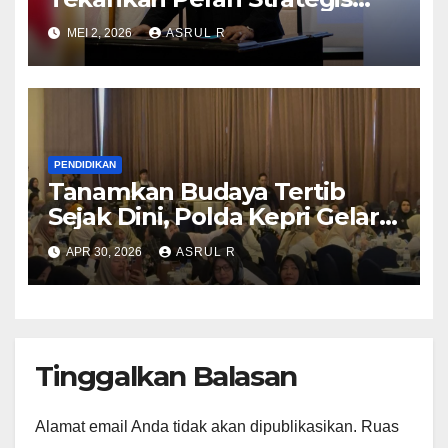
Media Siber dalam
MEI 2, 2026
ASRUL R
Memajukan Pendidikan
Nasional
PENDIDIKAN
Tanamkan Budaya Tertib
Sejak Dini, Polda Kepri Gelar
Bimtek SALUD untuk Guru
APR 30, 2026
ASRUL R
PAUD/TK/SD di Batam
Tinggalkan Balasan
Alamat email Anda tidak akan dipublikasikan.
Ruas