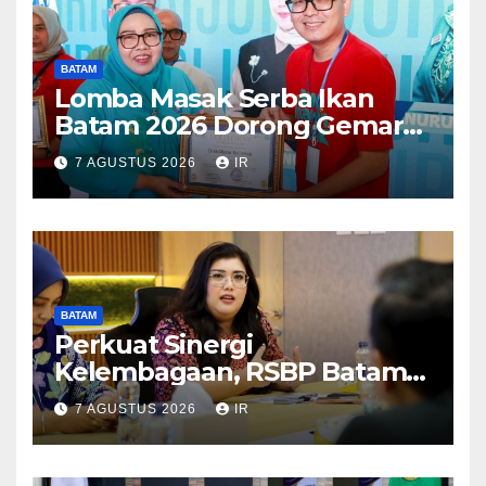
BATAM
Lomba Masak Serba Ikan
Batam 2026 Dorong Gemar
Makan Ikan
7 AGUSTUS 2026
IR
BATAM
Perkuat Sinergi
Kelembagaan, RSBP Batam
dan BPOM Pastikan
7 AGUSTUS 2026
IR
Pelayanan dan Ketersediaan
Obat Aman