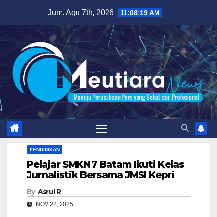
Skip
Jum. Agu 7th, 2026
11:08:21 AM
to
content
PENDIDIKAN
Pelajar SMKN 7 Batam Ikuti Kelas
Jurnalistik Bersama JMSI Kepri
By
Asrul R
NOV 22, 2025