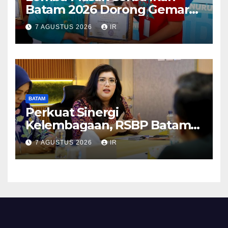
Batam 2026 Dorong Gemar
Makan Ikan
7 AGUSTUS 2026
IR
BATAM
Perkuat Sinergi
Kelembagaan, RSBP Batam
dan BPOM Pastikan
7 AGUSTUS 2026
IR
Pelayanan dan Ketersediaan
Obat Aman