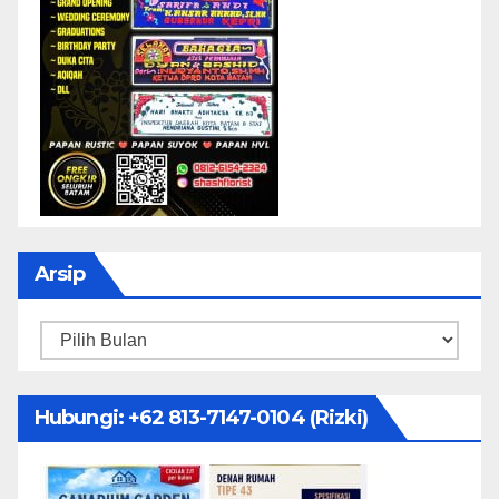
Arsip
Arsip
Hubungi: ‪+62 813-7147-0104‬ (Rizki)