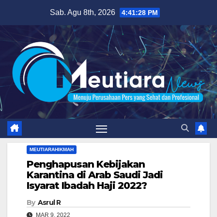
Skip
Sab. Agu 8th, 2026
4:41:29 PM
to
content
MEUTIARAHIKMAH
Penghapusan Kebijakan
Karantina di Arab Saudi Jadi
Isyarat Ibadah Haji 2022?
By
Asrul R
MAR 9, 2022