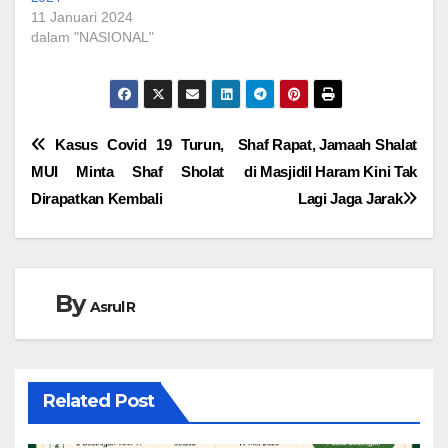
11 Januari 2024
dalam "NASIONAL"
Navigasi
Kasus Covid 19 Turun,
Shaf Rapat, Jamaah Shalat
MUI Minta Shaf Sholat
di Masjidil Haram Kini Tak
pos
Dirapatkan Kembali
Lagi Jaga Jarak
By
Asrul R
Related Post