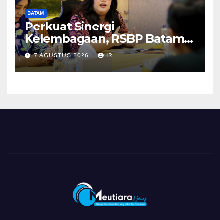
BATAM
Perkuat Sinergi
Kelembagaan, RSBP Batam
dan BPOM Pastikan
7 AGUSTUS 2026
IR
Pelayanan dan Ketersediaan
Obat Aman