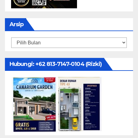
Arsip
Arsip
Hubungi: ‪+62 813-7147-0104‬ (Rizki)