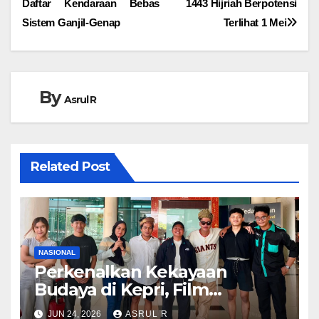
Daftar Kendaraan Bebas
1443 Hijriah Berpotensi
pos
Sistem Ganjil-Genap
Terlihat 1 Mei
By
Asrul R
Related Post
NASIONAL
Perkenalkan Kekayaan
Budaya di Kepri, Film
“Samudra di Atas Laut”
JUN 24, 2026
ASRUL R