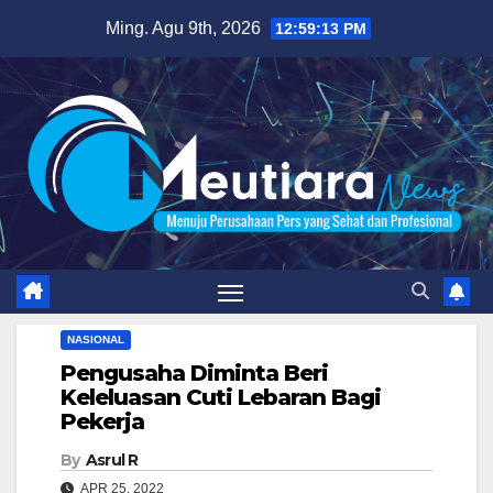
Skip
Ming. Agu 9th, 2026
12:59:14 PM
to
content
NASIONAL
Pengusaha Diminta Beri
Keleluasan Cuti Lebaran Bagi
Pekerja
By
Asrul R
APR 25, 2022