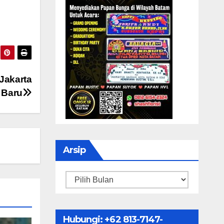
Jakarta
 Baru
Arsip
Arsip
Hubungi: ‪+62 813-7147-