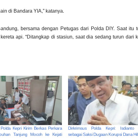
ain di Bandara YIA,” katanya.
andung, bersama dengan Petugas dari Polda DIY. Saat itu 
ereta api. “Ditangkap di stasiun, saat dia sedang turun dari k
 Polda Kepri Kirim Berkas Perkara
Dirkrimsus Polda Kepri: Isdianto 
abuhan Tanjung Mocoh ke Kejati
sebagai Saksi Dugaan Korupsi Dana Hi