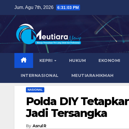
Skip
Jum. Agu 7th, 2026
6:31:04 PM
to
content
KEPRI
HUKUM
EKONOMI
INTERNASIONAL
MEUTIARAHIKMAH
NASIONAL
Polda DIY Tetapka
Jadi Tersangka
By
Asrul R