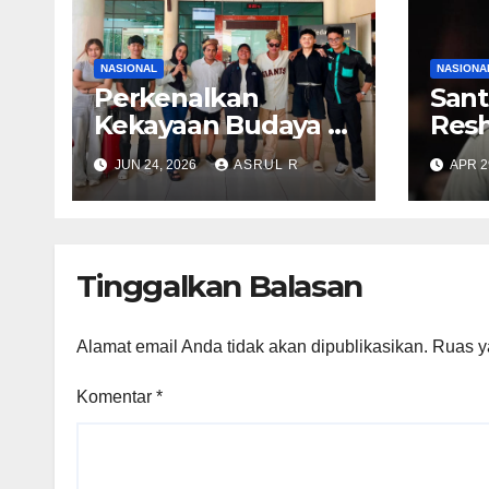
NASIONAL
NASIONA
Perkenalkan
Sant
Kekayaan Budaya di
Resh
Kepri, Film
Digel
JUN 24, 2026
ASRUL R
APR 2
“Samudra di Atas
Men
Laut” Angkat Kisah
KSA
Anak Orang Laut
Abd
hin
Tinggalkan Balasan
KSP
Hiday
Alamat email Anda tidak akan dipublikasikan.
Ruas y
Komentar
*