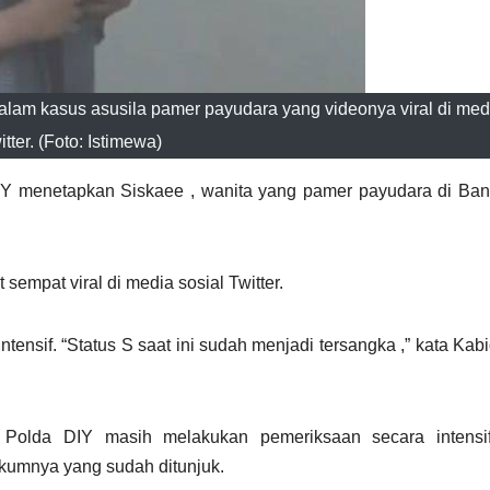
lam kasus asusila pamer payudara yang videonya viral di medi
itter. (Foto: Istimewa)
IY menetapkan Siskaee , wanita yang pamer payudara di Ba
empat viral di media sosial Twitter.
ntensif. “Status S saat ini sudah menjadi tersangka ,” kata Ka
us Polda DIY masih melakukan pemeriksaan secara intensi
kumnya yang sudah ditunjuk.