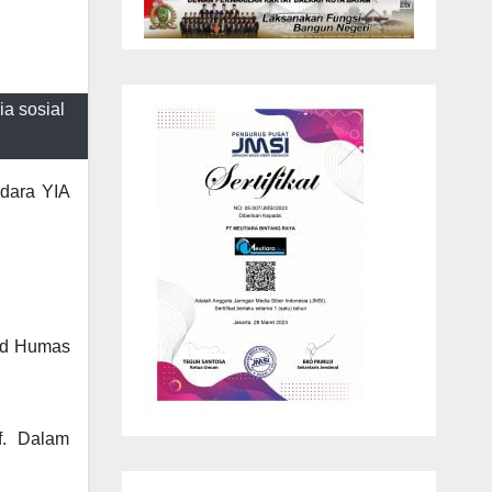
a sosial
ndara YIA
bid Humas
f. Dalam