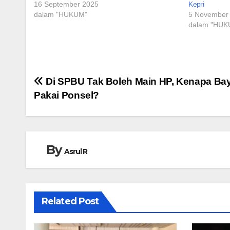
16 September 2025
Kepri
dalam "HUKUM"
5 November
dalam "HUK
Navigasi
Di SPBU Tak Boleh Main HP, Kenapa Bay
Pakai Ponsel?
pos
By
Asrul R
Related Post