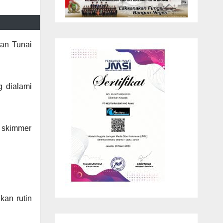
gan Tunai
g dialami
t skimmer
kan rutin