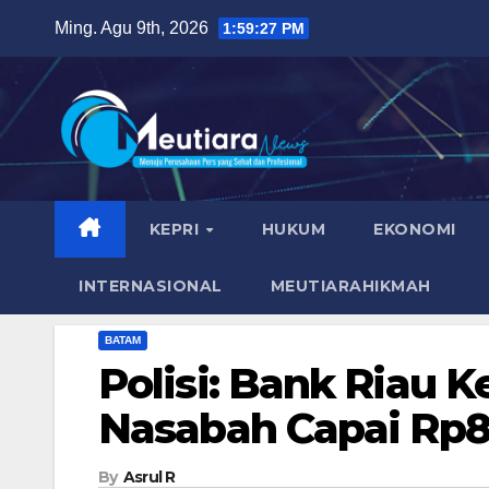
Skip
Ming. Agu 9th, 2026
1:59:29 PM
to
content
KEPRI
HUKUM
EKONOMI
INTERNASIONAL
MEUTIARAHIKMAH
BATAM
Polisi: Bank Riau 
Nasabah Capai Rp8
By
Asrul R