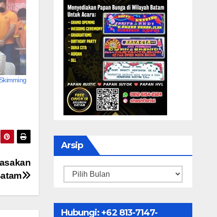
 Skimming
Arsip
rasakan
Arsip
Batam
Hubungi: ‪+62 813-7147-