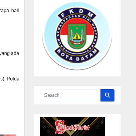
apa hari
 yang ada
us) Polda