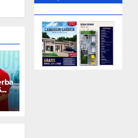
0104‬ (Rizki)
erba
6