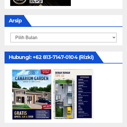
Arsip
Arsip
Hubungi: ‪+62 813-7147-0104‬ (Rizki)