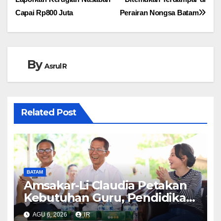
pos
Capai Rp800 Juta
Perairan Nongsa Batam
By
Asrul R
Related Post
BATAM
Amsakar-Li Claudia Petakan
Kebutuhan Guru, Pendidikan
Berkualitas Jadi Prioritas
AGU 6, 2026
IR