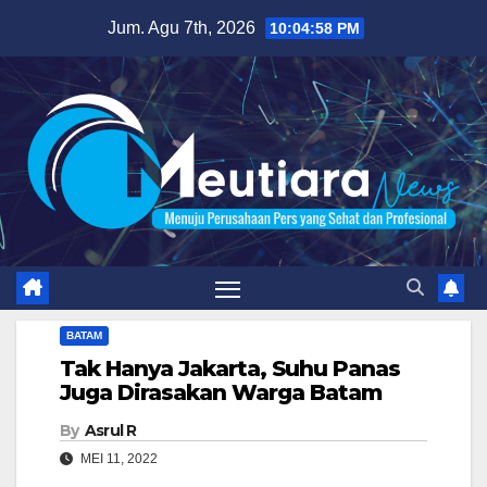
Skip
Jum. Agu 7th, 2026
10:04:59 PM
to
content
BATAM
Tak Hanya Jakarta, Suhu Panas
Juga Dirasakan Warga Batam
By
Asrul R
MEI 11, 2022