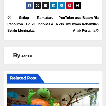
Navigasi
Setiap Ramadan,
YouTuber asal Batam Ria
Penonton TV di Indonesia
Ricis Umumkan Kehamilan
pos
Selalu Meningkat
Anak Pertama
By
Asrul R
Related Post