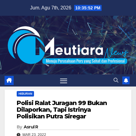
Skip
Jum. Agu 7th, 2026
10:35:53 PM
to
content
HIBURAN
Polisi Ralat Juragan 99 Bukan
Dilaporkan, Tapi Istrinya
Polisikan Putra Siregar
By
Asrul R
MAR 23, 2022