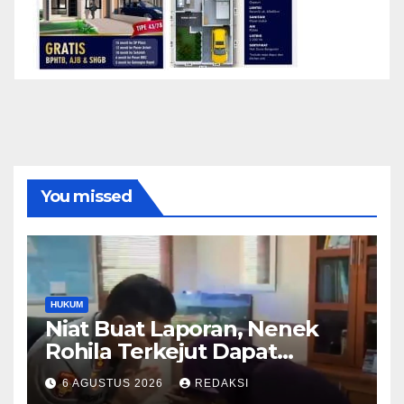
You missed
HUKUM
Niat Buat Laporan, Nenek
Rohila Terkejut Dapat
Bantuan dari Kabid Propam
6 AGUSTUS 2026
REDAKSI
Kombes Pol Eddwi