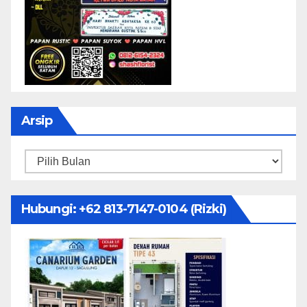
Arsip
Arsip
Hubungi: ‪+62 813-7147-0104‬ (Rizki)