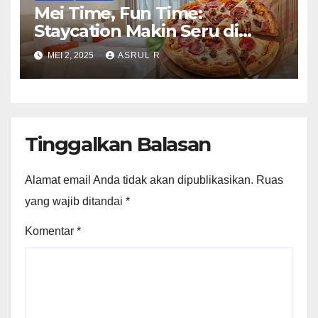
Mei Time, Fun Time:
Staycation Makin Seru di
Harris Barelang Batam!
MEI 2, 2025
ASRUL R
Tinggalkan Balasan
Alamat email Anda tidak akan dipublikasikan.
Ruas
yang wajib ditandai
*
Komentar
*