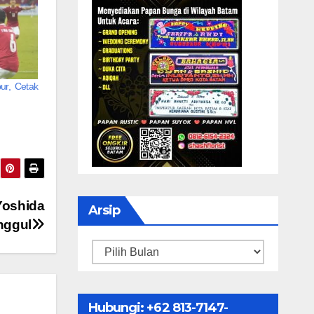
ur, Cetak
Yoshida
Arsip
nggul
Arsip
Hubungi: ‪+62 813-7147-