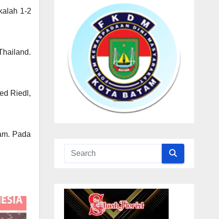
kalah 1-2
Thailand.
.
ed Riedl,
nam. Pada