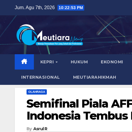
Skip
Jum. Agu 7th, 2026
10:22:55 PM
to
content
KEPRI
HUKUM
EKONOMI
INTERNASIONAL
MEUTIARAHIKMAH
OLAHRAGA
Semifinal Piala AF
Indonesia Tembus P
By
Asrul R