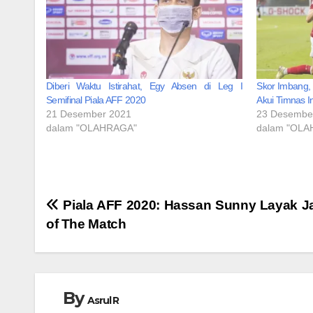
Diberi Waktu Istirahat, Egy Absen di Leg I
Skor Imbang, 
Semifinal Piala AFF 2020
Akui Timnas I
21 Desember 2021
23 Desembe
dalam "OLAHRAGA"
dalam "OL
Navigasi
Piala AFF 2020: Hassan Sunny Layak J
of The Match
pos
By
Asrul R