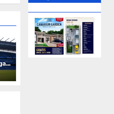
0104‬ (Rizki)
ngah