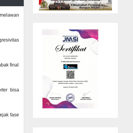
 melawan
resivitas
bak final
ter bisa
ejak fase