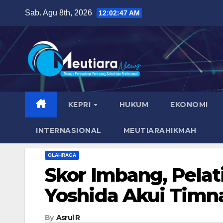
Skip
Sab. Agu 8th, 2026
12:02:48 AM
to
content
KEPRI
HUKUM
EKONOMI
INTERNASIONAL
MEUTIARAHIKMAH
OLAHRAGA
Skor Imbang, Pela
Yoshida Akui Timn
By
Asrul R