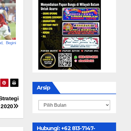
d, Begini
Arsip
trategi
Arsip
 2020
Hubungi: ‪+62 813-7147-