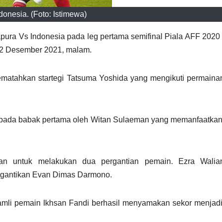
donesia. (Foto: Istimewa)
ura Vs Indonesia pada leg pertama semifinal Piala AFF 2020 
 22 Desember 2021, malam.
ematahkan startegi Tatsuma Yoshida yang mengikuti permain
0 pada babak pertama oleh Witan Sulaeman yang memanfaatka
an untuk melakukan dua pergantian pemain. Ezra Wali
igantikan Evan Dimas Darmono.
amli pemain Ikhsan Fandi berhasil menyamakan sekor menjad