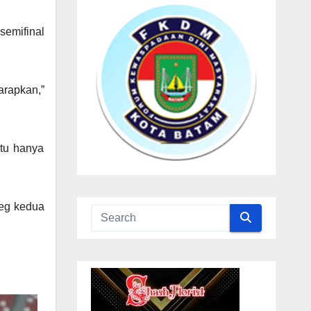
semifinal
arapkan,”
itu hanya
leg kedua