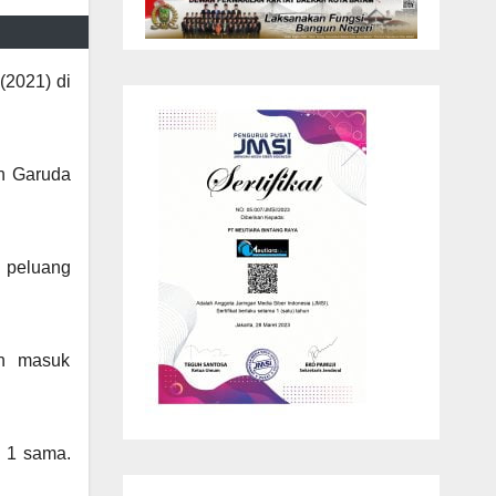
(2021) di
an Garuda
n peluang
an masuk
i 1 sama.