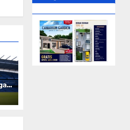
0104‬ (Rizki)
ngah