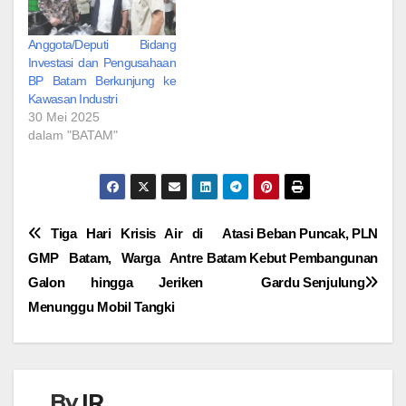
Anggota/Deputi Bidang
Investasi dan Pengusahaan
BP Batam Berkunjung ke
Kawasan Industri
30 Mei 2025
dalam "BATAM"
Navigasi
Tiga Hari Krisis Air di
Atasi Beban Puncak, PLN
GMP Batam, Warga Antre
Batam Kebut Pembangunan
pos
Galon hingga Jeriken
Gardu Senjulung
Menunggu Mobil Tangki
By
IR