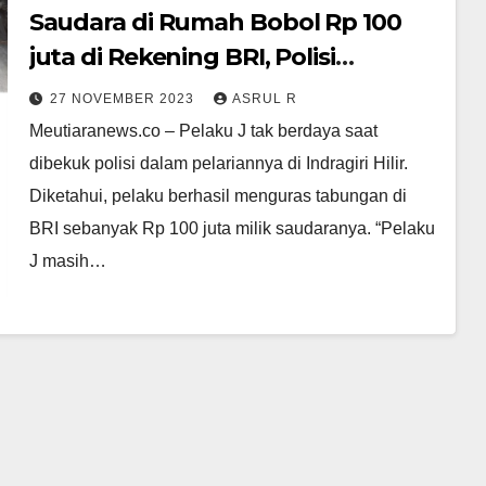
Saudara di Rumah Bobol Rp 100
juta di Rekening BRI, Polisi
Tangkap Pelaku di Indragiri Hilir
27 NOVEMBER 2023
ASRUL R
Meutiaranews.co – Pelaku J tak berdaya saat
dibekuk polisi dalam pelariannya di Indragiri Hilir.
Diketahui, pelaku berhasil menguras tabungan di
BRI sebanyak Rp 100 juta milik saudaranya. “Pelaku
J masih…