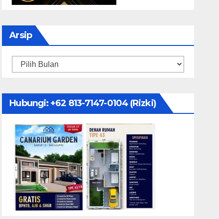
Arsip
Arsip
Hubungi: ‪+62 813-7147-0104‬ (Rizki)