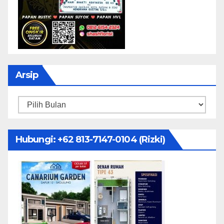
Arsip
Arsip
Hubungi: ‪+62 813-7147-0104‬ (Rizki)