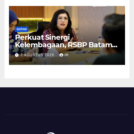
BATAM
Perkuat Sinergi
Kelembagaan, RSBP Batam
dan BPOM Pastikan
7 AGUSTUS 2026
IR
Pelayanan dan Ketersediaan
Obat Aman