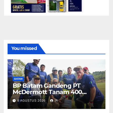
You missed
BATAM
BP Batam Gandeng PT
McDermott Tanam 400
Bambu Betung di Waduk
8 AGUSTUS 2026
IR
Nongsa