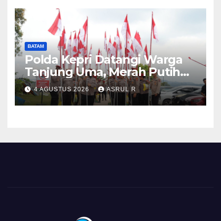
BATAM
Polda Kepri Datangi Warga
Tanjung Uma, Merah Putih
Berkibar
4 AGUSTUS 2026
ASRUL R