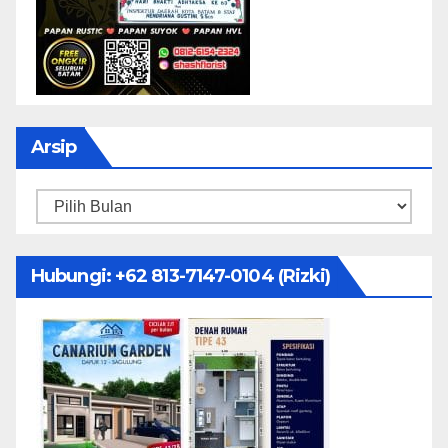
Arsip
Arsip
Hubungi: ‪+62 813-7147-0104‬ (Rizki)