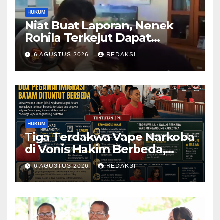
HUKUM
Niat Buat Laporan, Nenek
Rohila Terkejut Dapat
Bantuan dari Kabid Propam
6 AGUSTUS 2026
REDAKSI
Kombes Pol Eddwi
HUKUM
Tiga Terdakwa Vape Narkoba
di Vonis Hakim Berbeda,
Oknum Pegawai Imigrasi
6 AGUSTUS 2026
REDAKSI
Batam Paling Ringan