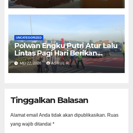
Penggelapan Mobil di Batam
Diduga Rusak Handphone
Wartawati
UNCATEGORIZED
Polwan Engku Putri Atur Lalu
Lintas Pagi Hari Berikan
kenyamaan Pelajar SDN 001
MEI 22, 2026
ASRUL R
Sungai Panas
Tinggalkan Balasan
Alamat email Anda tidak akan dipublikasikan.
Ruas
yang wajib ditandai
*