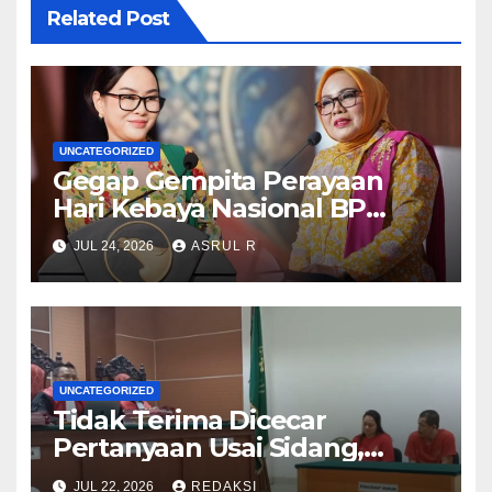
Related Post
UNCATEGORIZED
Gegap Gempita Perayaan
Hari Kebaya Nasional BP
Batam
JUL 24, 2026
ASRUL R
UNCATEGORIZED
Tidak Terima Dicecar
Pertanyaan Usai Sidang,
Terdakwa Kasus
JUL 22, 2026
REDAKSI