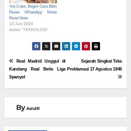
Yuk Coba, Begini Cara Bikin
Pesan WhatsApp Mode
Read More
13 Juni 2024
dalam "TEKNOLOGI"
Navigasi
Real Madrid Unggul di
Sejarah Singkat Teks
Kandang Real Betis Liga
Proklamasi 17 Agustus 1945
pos
Spanyol
By
Asrul R