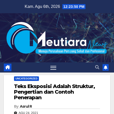
Skip
Kam. Agu 6th, 2026
12:23:51 PM
to
content
UNCATEGORIZED
Teks Eksposisi Adalah Struktur,
Pengertian dan Contoh
Penerapan
By
Asrul R
AGU 24, 2021