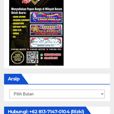
Arsip
Arsip
Hubungi: ‪+62 813-7147-0104‬ (Rizki)