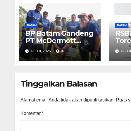
BATAM
BATAM
BP Batam Gandeng
RSB
PT McDermott
Tore
Tanam 400 Bambu
Pela
AGU 8, 2026
IR
AGU 8
Betung di Waduk
Duni
Nongsa
Diam
dar
Tinggalkan Balasan
Alamat email Anda tidak akan dipublikasikan.
Ruas y
Komentar
*