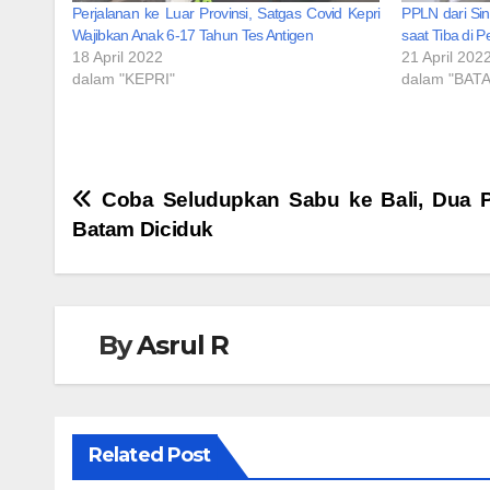
Perjalanan ke Luar Provinsi, Satgas Covid Kepri
PPLN dari Si
Wajibkan Anak 6-17 Tahun Tes Antigen
saat Tiba di 
18 April 2022
21 April 202
dalam "KEPRI"
dalam "BAT
Navigasi
Coba Seludupkan Sabu ke Bali, Dua
Batam Diciduk
pos
By
Asrul R
Related Post