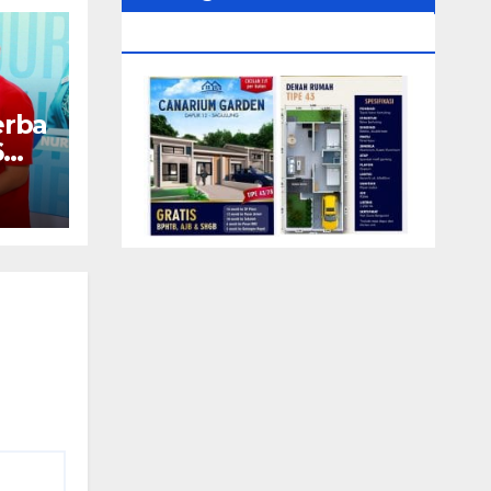
0104‬ (Rizki)
erba
6