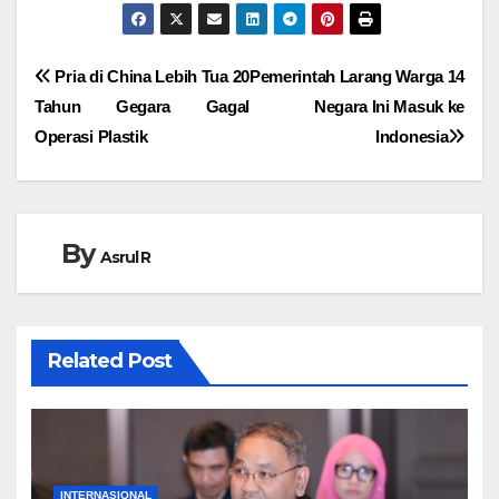
Navigasi
Pria di China Lebih Tua 20
Pemerintah Larang Warga 14
Tahun Gegara Gagal
Negara Ini Masuk ke
pos
Operasi Plastik
Indonesia
By
Asrul R
Related Post
INTERNASIONAL