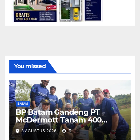
You missed
BATAM
BP Batam Gandeng PT
McDermott Tanam 400
Bambu Betung di Waduk
8 AGUSTUS 2026
IR
Nongsa