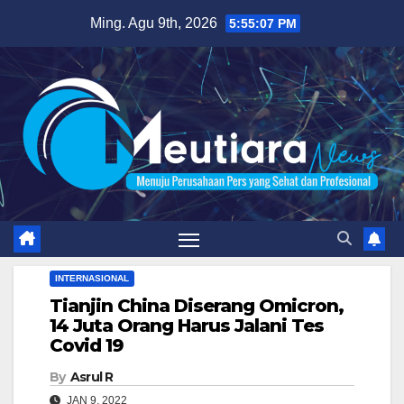
Skip
Ming. Agu 9th, 2026
5:55:08 PM
to
content
INTERNASIONAL
Tianjin China Diserang Omicron,
14 Juta Orang Harus Jalani Tes
Covid 19
By
Asrul R
JAN 9, 2022