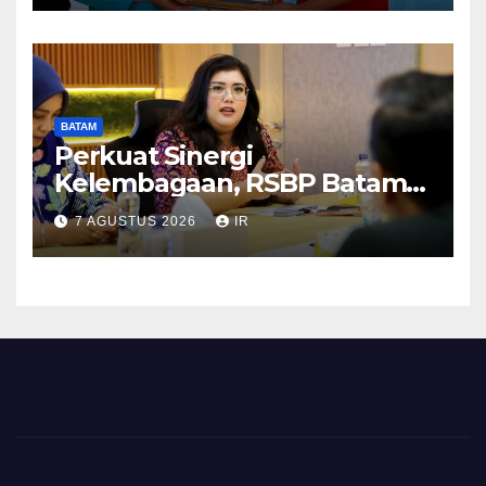
BATAM
Perkuat Sinergi
Kelembagaan, RSBP Batam
dan BPOM Pastikan
7 AGUSTUS 2026
IR
Pelayanan dan Ketersediaan
Obat Aman