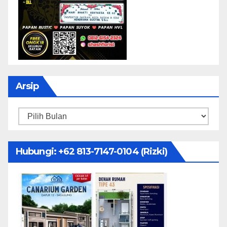
Arsip
Arsip
Hubungi: ‪+62 813-7147-0104‬ (Rizki)