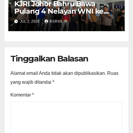
KJRI Johor Bahru Bawa
Pulang 4 Nelayan WNI ke
Tanah Air
JUL 2, 2026
ASRUL R
Tinggalkan Balasan
Alamat email Anda tidak akan dipublikasikan.
Ruas
yang wajib ditandai
*
Komentar
*