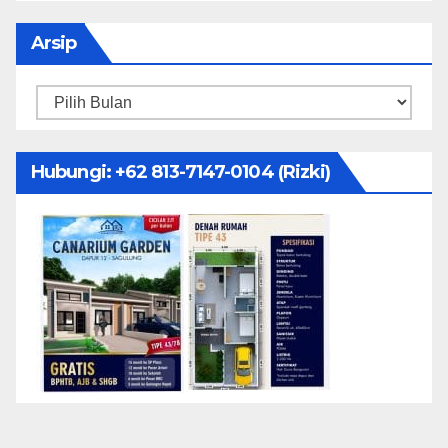
Arsip
Arsip
Hubungi: ‪+62 813-7147-0104‬ (Rizki)