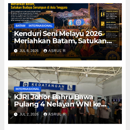
BATAM
INTERNASIONAL
Kenduri Seni Melayu 2026
Meriahkan Batam, Satukan
Budaya Serumpun di Asia
JUL 6, 2026
ASRUL R
Tenggara
INTERNASIONAL
KJRI Johor Bahru Bawa
Pulang 4 Nelayan WNI ke
Tanah Air
JUL 2, 2026
ASRUL R