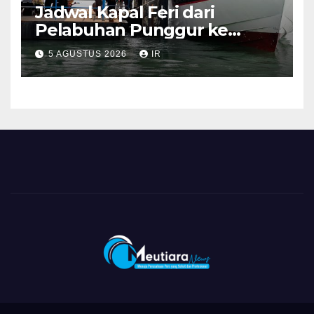
Jadwal Kapal Feri dari
Pelabuhan Punggur ke
Sejumlah Pulau di Kepri
5 AGUSTUS 2026
IR