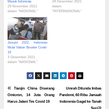
Masuk Indonesia
28 Desember 2021
29 November 2021
dalam
dalam "NASIONAL"
"INTERNASIONAL"
Januari 2022, Indonesia
Mulai Vaksin Booster Covid-
19
3 Desember 2021
dalam "NASIONAL"
Navigasi
Tianjin China Diserang
Umrah Ditunda Imbas
Omicron, 14 Juta Orang
Pandemi, 60 Ribu Jamaah
pos
Harus Jalani Tes Covid 19
Indonesia Gagal ke Tanah
Suci