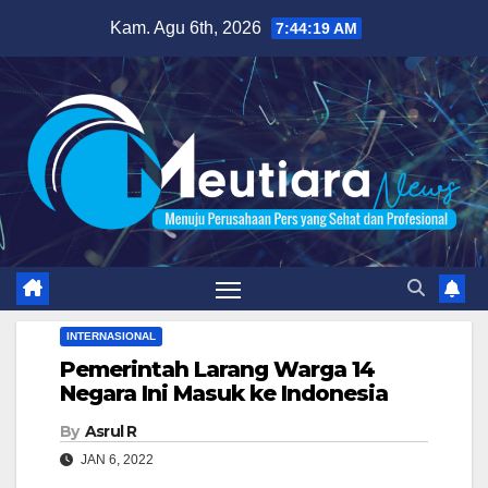
Skip
Kam. Agu 6th, 2026
7:44:20 AM
to
content
INTERNASIONAL
Pemerintah Larang Warga 14
Negara Ini Masuk ke Indonesia
By
Asrul R
JAN 6, 2022