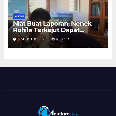
HUKUM
Niat Buat Laporan, Nenek
Rohila Terkejut Dapat
Bantuan dari Kabid Propam
6 AGUSTUS 2026
REDAKSI
Kombes Pol Eddwi