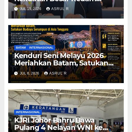
Konflik dan Kedepankan
JUL 15, 2026
ASRUL R
Narasi Perdamaian
BATAM
INTERNASIONAL
Kenduri Seni Melayu 2026
Meriahkan Batam, Satukan
Budaya Serumpun di Asia
JUL 6, 2026
ASRUL R
Tenggara
INTERNASIONAL
KJRI Johor Bahru Bawa
Pulang 4 Nelayan WNI ke