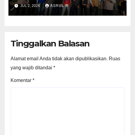
Tanah Air
JUL 2, 2026
ASRUL R
Tinggalkan Balasan
Alamat email Anda tidak akan dipublikasikan.
Ruas
yang wajib ditandai
*
Komentar
*