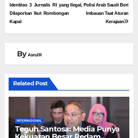
pos
Identitas 3 Jurnalis RI yang
Ilegal, Polisi Arab Saudi Beri
Dilaporkan Ikut Rombongan
Imbauan Taat Aturan
Kapal
Kerajaan‎
By
Asrul R
Related Post
INTERNASIONAL
Teguh Santosa: Media Punya
Kekuatan Besar Redam