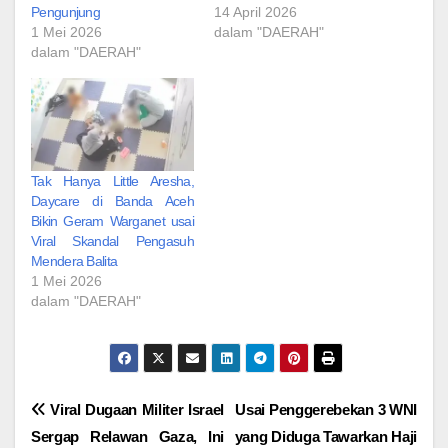
Pengunjung‎
14 April 2026
1 Mei 2026
dalam "DAERAH"
dalam "DAERAH"
Tak Hanya Little Aresha,
Daycare di Banda Aceh
Bikin Geram Warganet usai
Viral Skandal Pengasuh
Mendera Balita‎
1 Mei 2026
dalam "DAERAH"
Navigasi
Viral Dugaan Militer Israel
Usai Penggerebekan 3 WNI
Sergap Relawan Gaza, Ini
yang Diduga Tawarkan Haji