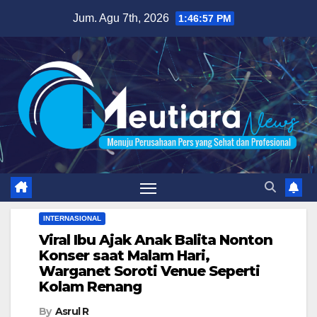
Skip
Jum. Agu 7th, 2026
1:46:59 PM
to
content
INTERNASIONAL
Viral Ibu Ajak Anak Balita Nonton
Konser saat Malam Hari,
Warganet Soroti Venue Seperti
Kolam Renang
By
Asrul R