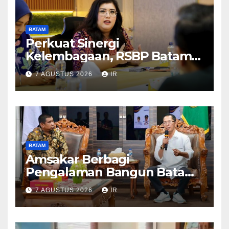
BATAM
Perkuat Sinergi
Kelembagaan, RSBP Batam
dan BPOM Pastikan
7 AGUSTUS 2026
IR
Pelayanan dan Ketersediaan
Obat Aman
BATAM
Amsakar Berbagi
Pengalaman Bangun Batam,
DPRD Dumai Dalami
7 AGUSTUS 2026
IR
Pendidikan hingga Investasi