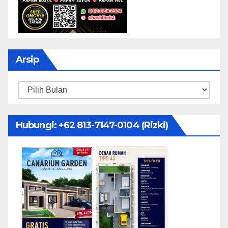
Arsip
Arsip
Hubungi: ‪+62 813-7147-0104‬ (Rizki)