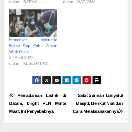
dalam "BATAM"
dalam "NASIONAL"
Kemenkes: Indonesia
Belum Siap Cabut Aturan
Wajib Masker
22 April 2022
dalam "KESEHATAN"
Navigasi
Pemadaman Listrik di
Salat Sunnah Tahiyatul
Batam, bright PLN Minta
Masjid, Berikut Niat dan
pos
Maaf, Ini Penyebabnya
Cara Melaksanakannya