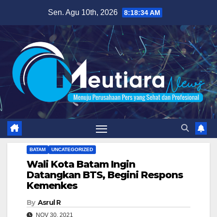
Skip
Sen. Agu 10th, 2026
8:18:35 AM
to
content
BATAM
UNCATEGORIZED
Wali Kota Batam Ingin
Datangkan BTS, Begini Respons
Kemenkes
By
Asrul R
NOV 30, 2021