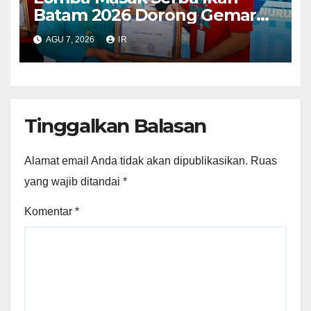
Batam 2026 Dorong Gemar
Makan Ikan
AGU 7, 2026
IR
Tinggalkan Balasan
Alamat email Anda tidak akan dipublikasikan.
Ruas
yang wajib ditandai
*
Komentar
*