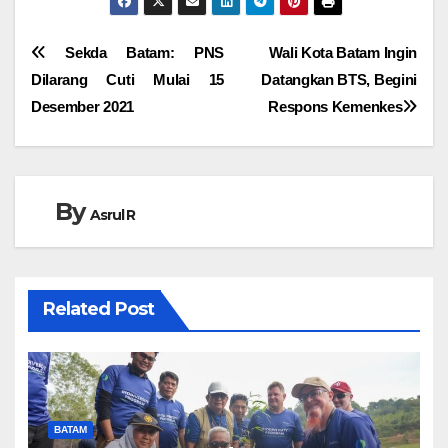
Navigasi
Sekda Batam: PNS
Wali Kota Batam Ingin
Dilarang Cuti Mulai 15
Datangkan BTS, Begini
pos
Desember 2021
Respons Kemenkes
By
Asrul R
Related Post
BATAM