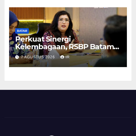
BATAM
Perkuat Sinergi
Kelembagaan, RSBP Batam
dan BPOM Pastikan
7 AGUSTUS 2026
IR
Pelayanan dan Ketersediaan
Obat Aman