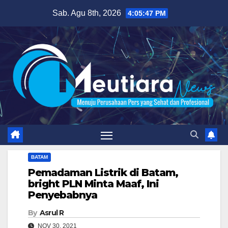
Skip
Sab. Agu 8th, 2026
4:05:48 PM
to
content
BATAM
Pemadaman Listrik di Batam,
bright PLN Minta Maaf, Ini
Penyebabnya
By
Asrul R
NOV 30, 2021