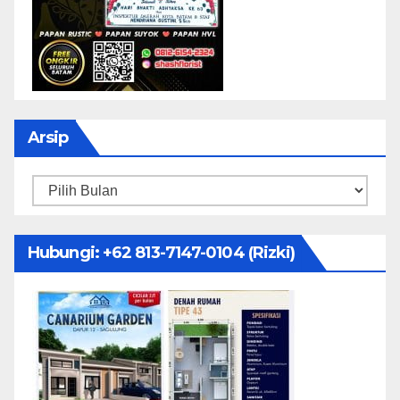
Arsip
Arsip
Hubungi: ‪+62 813-7147-0104‬ (Rizki)