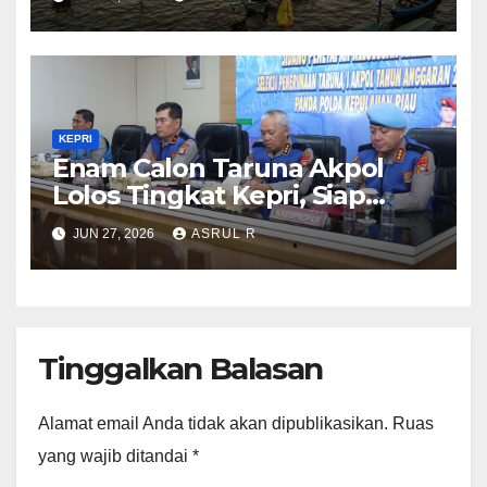
Kepri
KEPRI
Enam Calon Taruna Akpol
Lolos Tingkat Kepri, Siap
Mengikuti Seleksi Akpol
JUN 27, 2026
ASRUL R
Tingkat Pusat 2 Juli 2026
Tinggalkan Balasan
Alamat email Anda tidak akan dipublikasikan.
Ruas
yang wajib ditandai
*