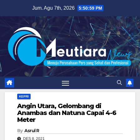
Skip
Jum. Agu 7th, 2026
5:51:00 PM
to
content
KEPRI
Angin Utara, Gelombang di
Anambas dan Natuna Capai 4-6
Meter
By
Asrul R
DES 8, 2021