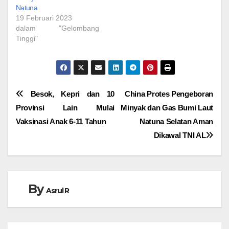
Natuna
19 Februari 2023
dalam "Gelombang
Tinggi"
Navigasi
Besok, Kepri dan 10
China Protes Pengeboran
Provinsi Lain Mulai
Minyak dan Gas Bumi Laut
pos
Vaksinasi Anak 6-11 Tahun
Natuna Selatan Aman
Dikawal TNI AL
By
Asrul R