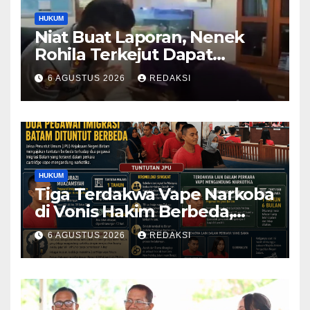
HUKUM
Niat Buat Laporan, Nenek
Rohila Terkejut Dapat
Bantuan dari Kabid Propam
6 AGUSTUS 2026
REDAKSI
Kombes Pol Eddwi
HUKUM
Tiga Terdakwa Vape Narkoba
di Vonis Hakim Berbeda,
Oknum Pegawai Imigrasi
6 AGUSTUS 2026
REDAKSI
Batam Paling Ringan