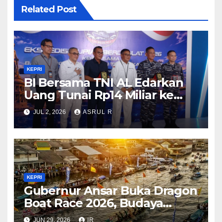
Related Post
KEPRI
BI Bersama TNI AL Edarkan
Uang Tunai Rp14 Miliar ke
Pulau Terluar di Kepri Guna
JUL 2, 2026
ASRUL R
Memperkuat Kedaulatan dan
Stabilitas Rupiah
KEPRI
Gubernur Ansar Buka Dragon
Boat Race 2026, Budaya
Bahari Dongkrak Pariwisata
JUN 29, 2026
IR