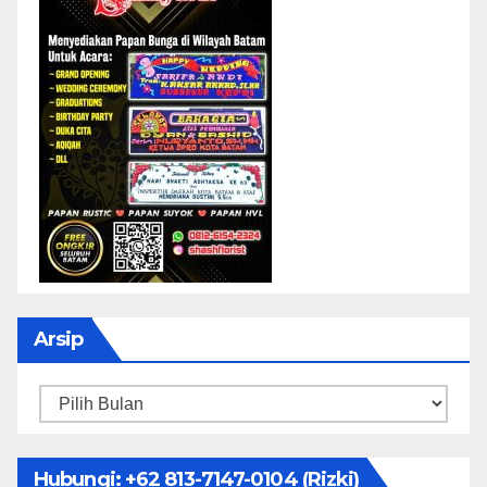
Arsip
Arsip
Hubungi: ‪+62 813-7147-0104‬ (Rizki)