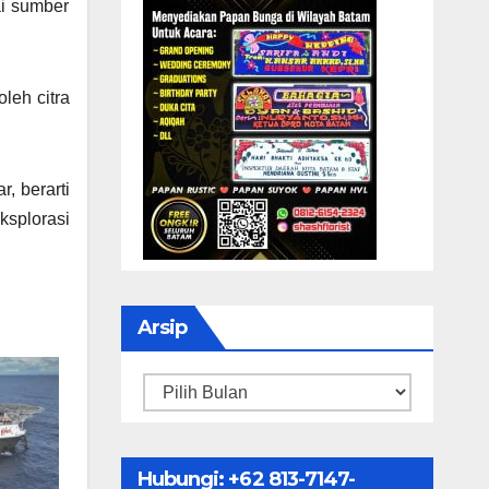
ai sumber
leh citra
, berarti
ksplorasi
Arsip
Arsip
Hubungi: ‪+62 813-7147-