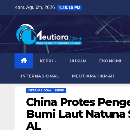
Skip
Kam. Agu 6th, 2026
4:28:17 PM
to
content
KEPRI
HUKUM
EKONOMI
INTERNASIONAL
MEUTIARAHIKMAH
INTERNASIONAL
KEPRI
China Protes Peng
Bumi Laut Natuna 
AL