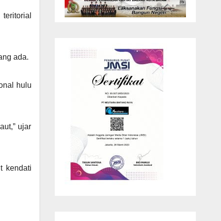
ritorial
ang ada.
onal hulu
ut,” ujar
t kendati