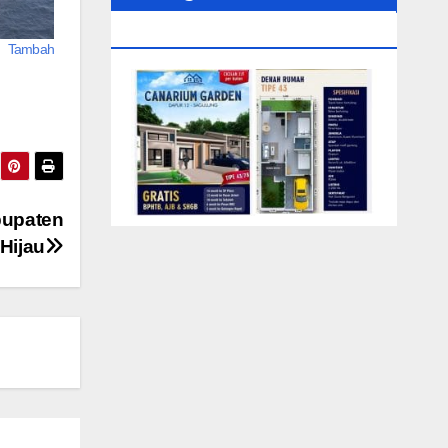
0104‬ (Rizki)
n Tambah
bupaten
Hijau