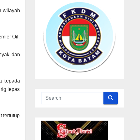
n wilayah
mier Oil.
nyak dan
na kepada
rig lepas
t tertutup