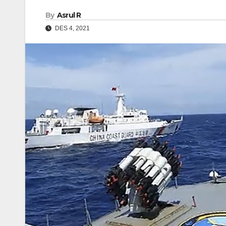
By
Asrul R
DES 4, 2021