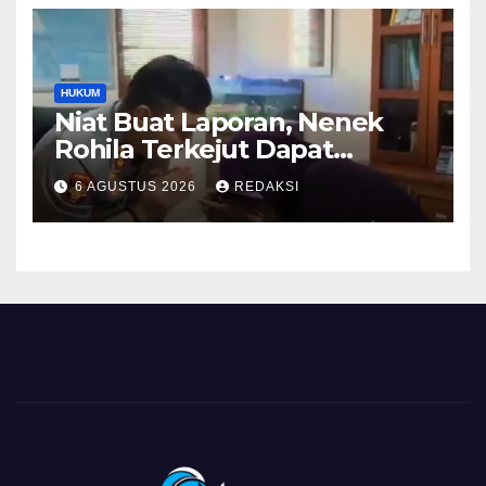
HUKUM
Niat Buat Laporan, Nenek
Rohila Terkejut Dapat
Bantuan dari Kabid Propam
6 AGUSTUS 2026
REDAKSI
Kombes Pol Eddwi