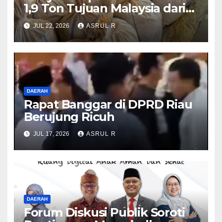
1,9 Ton Tujuan Malaysia dari
Karimun Berhasil Digagalkan
JUL 22, 2026
ASRUL R
DAERAH
Rapat Banggar di DPRD Riau
Berujung Ricuh
JUL 17, 2026
ASRUL R
DAERAH
Forum Diskusi Publik Soroti