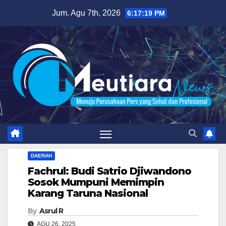
Skip
Jum. Agu 7th, 2026
6:17:20 PM
to
content
DAERAH
Fachrul: Budi Satrio Djiwandono
Sosok Mumpuni Memimpin
Karang Taruna Nasional
By
Asrul R
AGU 26, 2025