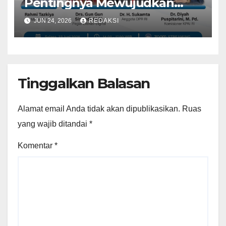
Pentingnya Mewujudkan
Ruang Digital Anak yang
JUN 24, 2026
REDAKSI
Aman dan Sehat
Tinggalkan Balasan
Alamat email Anda tidak akan dipublikasikan.
Ruas
yang wajib ditandai
*
Komentar
*