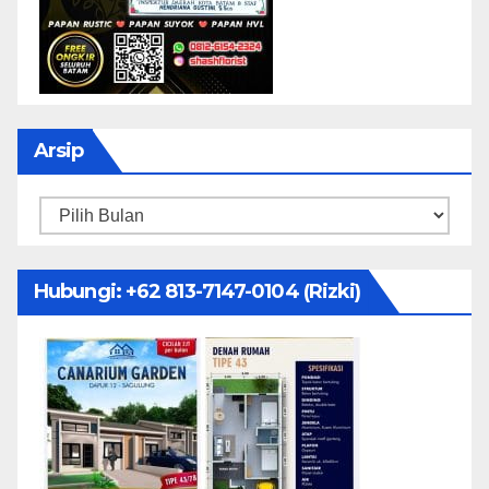
Arsip
Arsip
Hubungi: ‪+62 813-7147-0104‬ (Rizki)