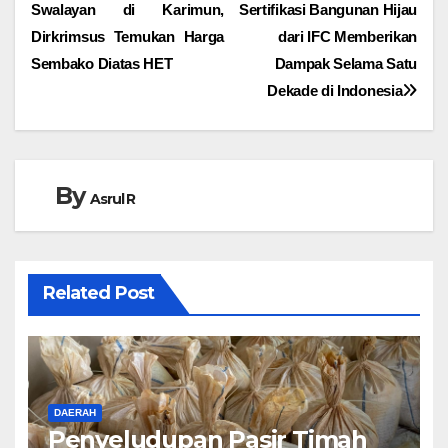
Swalayan di Karimun,
Sertifikasi Bangunan Hijau
pos
Dirkrimsus Temukan Harga
dari IFC Memberikan
Sembako Diatas HET
Dampak Selama Satu
Dekade di Indonesia
By
Asrul R
Related Post
DAERAH
Penyeludupan Pasir Timah