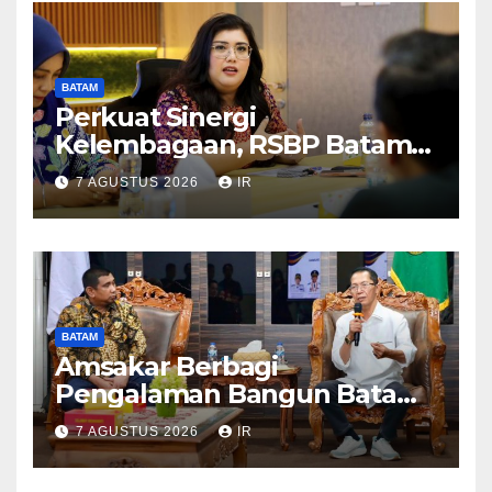
BATAM
Perkuat Sinergi
Kelembagaan, RSBP Batam
dan BPOM Pastikan
7 AGUSTUS 2026
IR
Pelayanan dan Ketersediaan
Obat Aman
BATAM
Amsakar Berbagi
Pengalaman Bangun Batam,
DPRD Dumai Dalami
7 AGUSTUS 2026
IR
Pendidikan hingga Investasi