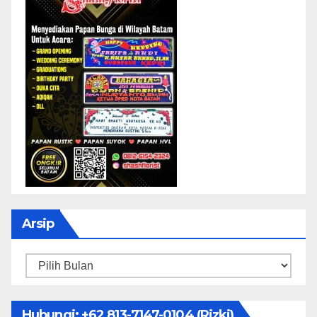
Arsip
Arsip
Hubungi: ‪+62 813-7147-0104‬ (Rizki)