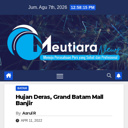
Skip
Jum. Agu 7th, 2026
12:58:16 PM
to
content
BATAM
Hujan Deras, Grand Batam Mall
Banjir
By
Asrul R
APR 11, 2022