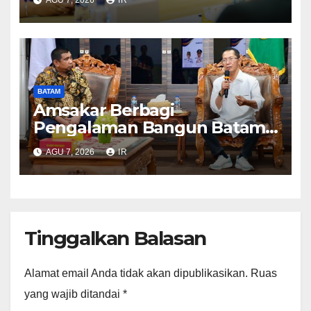
AGU 7, 2026
IR
Pelayanan dan Ketersediaan
Obat Aman
BATAM
Amsakar Berbagi
Pengalaman Bangun Batam,
DPRD Dumai Dalami
AGU 7, 2026
IR
Pendidikan hingga Investasi
Tinggalkan Balasan
Alamat email Anda tidak akan dipublikasikan.
Ruas
yang wajib ditandai
*