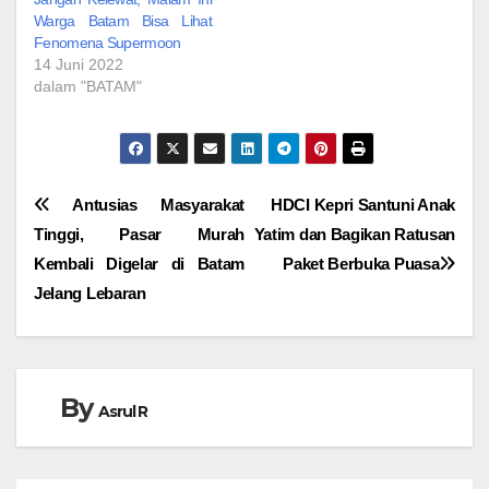
Warga Batam Bisa Lihat
Fenomena Supermoon
14 Juni 2022
dalam "BATAM"
Navigasi
Antusias Masyarakat
HDCI Kepri Santuni Anak
Tinggi, Pasar Murah
Yatim dan Bagikan Ratusan
pos
Kembali Digelar di Batam
Paket Berbuka Puasa
Jelang Lebaran
By
Asrul R