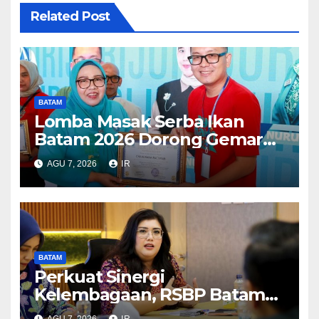
Related Post
BATAM
Lomba Masak Serba Ikan
Batam 2026 Dorong Gemar
Makan Ikan
AGU 7, 2026
IR
BATAM
Perkuat Sinergi
Kelembagaan, RSBP Batam
dan BPOM Pastikan