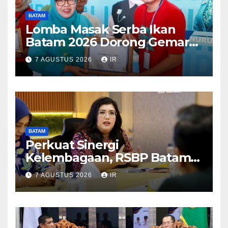
BATAM
Lomba Masak Serba Ikan
Batam 2026 Dorong Gemar
Makan Ikan
7 AGUSTUS 2026
IR
BATAM
Perkuat Sinergi
Kelembagaan, RSBP Batam
dan BPOM Pastikan
7 AGUSTUS 2026
IR
Pelayanan dan Ketersediaan
Obat Aman