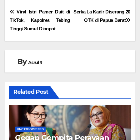
Navigasi
Viral Istri Pamer Duit di
Serka La Kadir Diserang 20
TikTok, Kapolres Tebing
OTK di Papua Barat
pos
Tinggi Sumut Dicopot
By
Asrul R
Related Post
UNCATEGORIZED
Gegap Gempita Perayaan