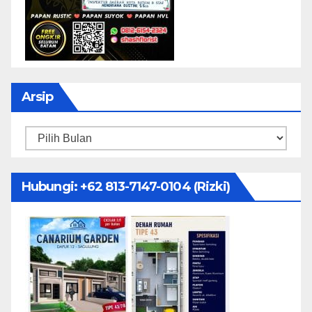
Arsip
Arsip
Hubungi: ‪+62 813-7147-0104‬ (Rizki)