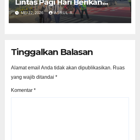
Lintas Pagi Hari Berikan
kenyamaan Pelajar SDN 001
MEI 22, 2026
ASRUL R
Sungai Panas
Tinggalkan Balasan
Alamat email Anda tidak akan dipublikasikan.
Ruas
yang wajib ditandai
*
Komentar
*