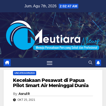
Skip
Jum. Agu 7th, 2026
2:02:48 AM
to
content
UNCATEGORIZED
Kecelakaan Pesawat di Papua
Pilot Smart Air Meninggal Dunia
By
Asrul R
OKT 25, 2021