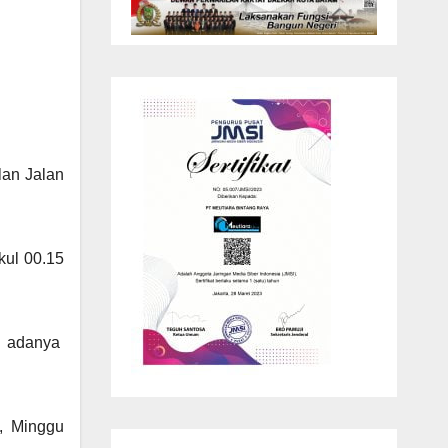
lan Jalan
kul 00.15
i adanya
, Minggu