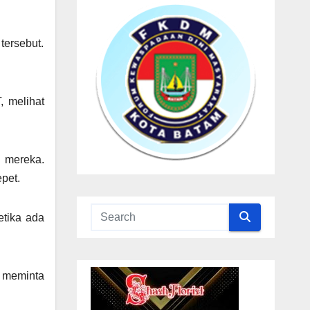
tersebut.
, melihat
i mereka.
pet.
etika ada
i meminta