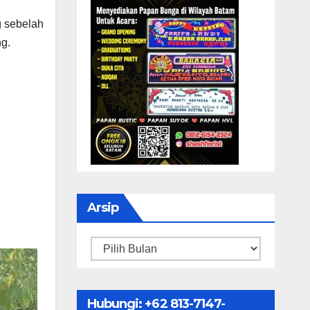
g sebelah
ng.
Arsip
Arsip
Hubungi: ‪+62 813-7147-