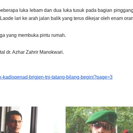
beberapa luka lebam dan dua luka tusuk pada bagian pinggan
n Laode lari ke arah jalan balik yang terus dikejar oleh enam ora
rga yang membuka pintu rumah.
tal dr. Azhar Zahrir Manokwari.
tk-kadispenad-brigjen-tni-tatang-bilang-begini?page=3