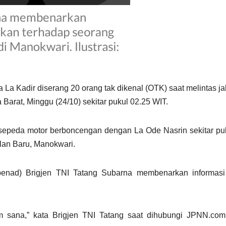
La Kadir diserang 20 orang tak dikenal (OTK) saat melintas ja
arat, Minggu (24/10) sekitar pukul 02.25 WIT.
sepeda motor berboncengan dengan La Ode Nasrin sekitar pu
lan Baru, Manokwari.
penad) Brigjen TNI Tatang Subarna membenarkan informas
 sana,” kata Brigjen TNI Tatang saat dihubungi JPNN.com