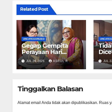
Related Post
UNCATEGORIZED
UNCATEG
Gegap Gempita
Tida
Perayaan Hari
Dice
Kebaya Nasional BP
Usai
JUL 24, 2026
ASRUL R
JUL 2
Batam
Ter
Pen
di B
Rus
Tinggalkan Balasan
War
Alamat email Anda tidak akan dipublikasikan.
Ruas y