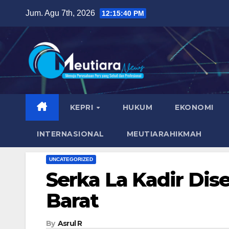
Skip
Jum. Agu 7th, 2026
12:15:41 PM
to
content
KEPRI
HUKUM
EKONOMI
INTERNASIONAL
MEUTIARAHIKMAH
UNCATEGORIZED
Serka La Kadir Dis
Barat
By
Asrul R