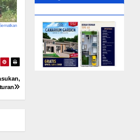
0104‬ (Rizki)
ematkan
asukan,
turan