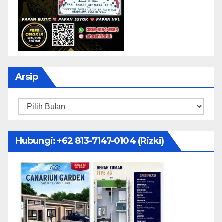
Arsip
Arsip
Hubungi: ‪+62 813-7147-0104‬ (Rizki)