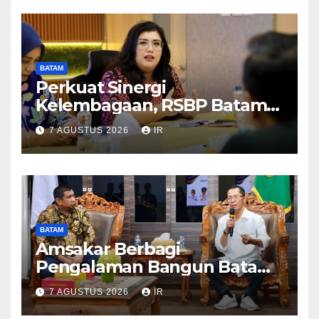
BATAM
Perkuat Sinergi
Kelembagaan, RSBP Batam
dan BPOM Pastikan
7 AGUSTUS 2026
IR
Pelayanan dan Ketersediaan
Obat Aman
BATAM
Amsakar Berbagi
Pengalaman Bangun Batam,
DPRD Dumai Dalami
7 AGUSTUS 2026
IR
Pendidikan hingga Investasi