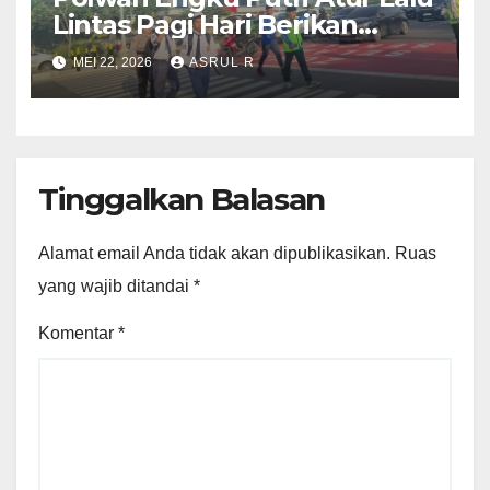
Lintas Pagi Hari Berikan
kenyamaan Pelajar SDN 001
MEI 22, 2026
ASRUL R
Sungai Panas
Tinggalkan Balasan
Alamat email Anda tidak akan dipublikasikan.
Ruas
yang wajib ditandai
*
Komentar
*