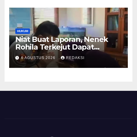
HUKUM
Niat Buat Laporan, Nenek
Rohila Terkejut Dapat
Bantuan dari Kabid Propam
6 AGUSTUS 2026
REDAKSI
Kombes Pol Eddwi