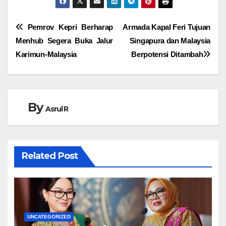
Navigasi
Pemrov Kepri Berharap
Armada Kapal Feri Tujuan
Menhub Segera Buka Jalur
Singapura dan Malaysia
pos
Karimun-Malaysia
Berpotensi Ditambah
By
Asrul R
Related Post
UNCATEGORIZED