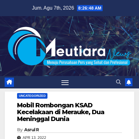
Skip
Jum. Agu 7th, 2026
8:26:49 AM
to
content
UNCATEGORIZED
Mobil Rombongan KSAD
Kecelakaan di Merauke, Dua
Meninggal Dunia
By
Asrul R
APR 13, 2022