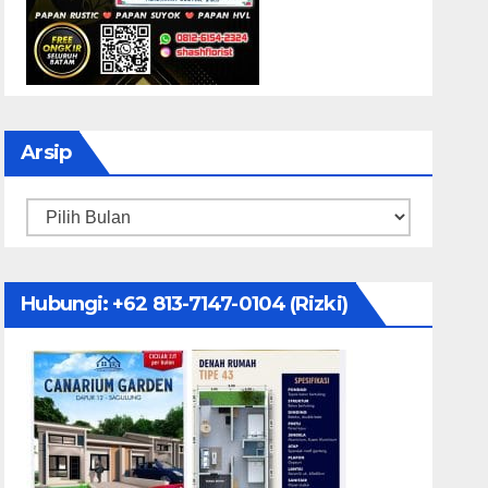
Arsip
Arsip
Hubungi: ‪+62 813-7147-0104‬ (Rizki)