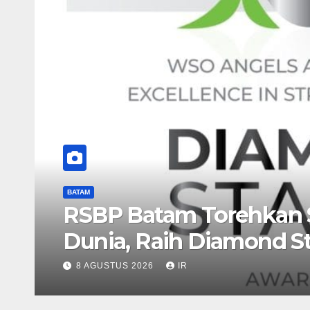
BATAM
Lomba Masak Serba Ik
Gemar Makan Ikan
7 AGUSTUS 2026
IR