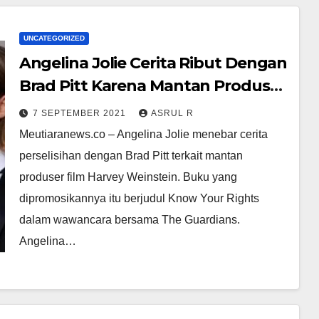
UNCATEGORIZED
Angelina Jolie Cerita Ribut Dengan
Brad Pitt Karena Mantan Produser
Film Harvey Weinstein
7 SEPTEMBER 2021
ASRUL R
Meutiaranews.co – Angelina Jolie menebar cerita
perselisihan dengan Brad Pitt terkait mantan
produser film Harvey Weinstein. Buku yang
dipromosikannya itu berjudul Know Your Rights
dalam wawancara bersama The Guardians.
Angelina…