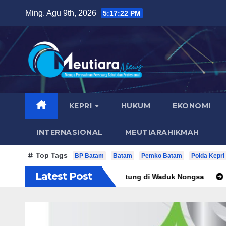
Skip
Ming. Agu 9th, 2026
5:17:23 PM
to
content
KEPRI
HUKUM
EKONOMI
INTERNASIONAL
MEUTIARAHIKMAH
Top Tags
BP Batam
Batam
Pemko Batam
Polda Kepri
Latest Post
anam 400 Bambu Betung di Waduk Nongsa
RSBP Batam Tore