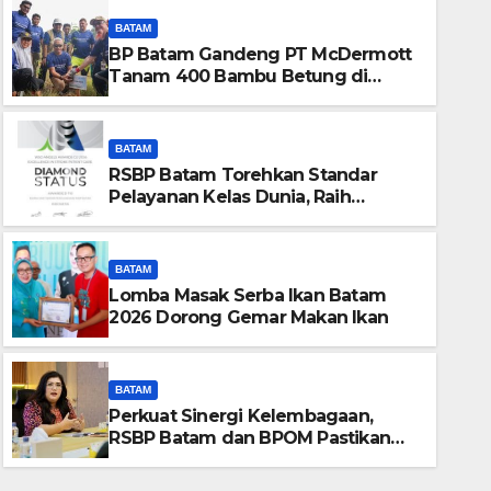
BATAM
BP Batam Gandeng PT McDermott
Tanam 400 Bambu Betung di
Waduk Nongsa
BATAM
RSBP Batam Torehkan Standar
Pelayanan Kelas Dunia, Raih
Diamond Status dari WSO
BATAM
Lomba Masak Serba Ikan Batam
BATAM
2026 Dorong Gemar Makan Ikan
Perkuat Sinergi Kelembaga
BPOM Pastikan Pelayanan d
BATAM
Obat Aman
Perkuat Sinergi Kelembagaan,
7 AGUSTUS 2026
IR
RSBP Batam dan BPOM Pastikan
Pelayanan dan Ketersediaan Obat
Aman