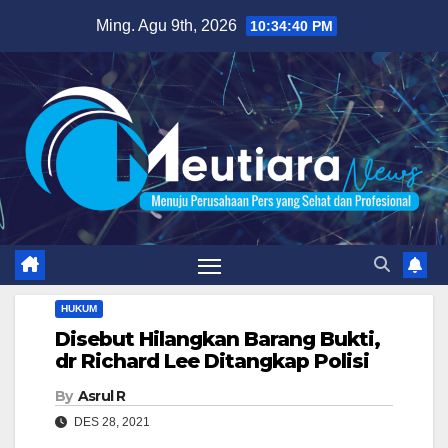
Skip
Ming. Agu 9th, 2026
10:34:41 PM
to
content
HUKUM
Disebut Hilangkan Barang Bukti,
dr Richard Lee Ditangkap Polisi
By
Asrul R
DES 28, 2021