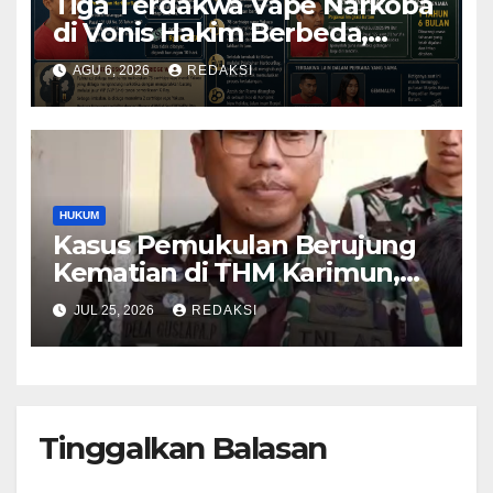
Tiga Terdakwa Vape Narkoba
di Vonis Hakim Berbeda,
Oknum Pegawai Imigrasi
AGU 6, 2026
REDAKSI
Batam Paling Ringan
HUKUM
Kasus Pemukulan Berujung
Kematian di THM Karimun,
Oknum Perwira TNI Resmi
JUL 25, 2026
REDAKSI
Jadi Tersangka
Tinggalkan Balasan