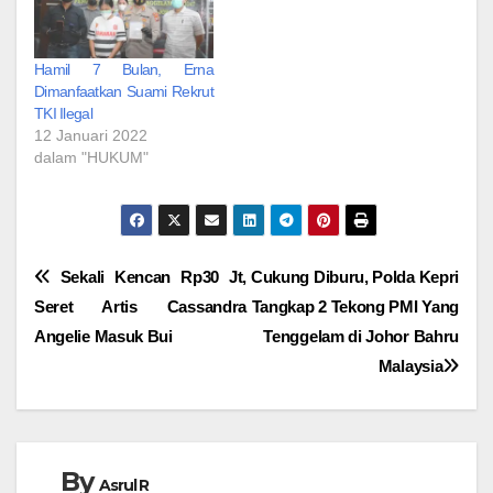
Hamil 7 Bulan, Erna
Dimanfaatkan Suami Rekrut
TKI Ilegal
12 Januari 2022
dalam "HUKUM"
Navigasi
Sekali Kencan Rp30 Jt,
Cukung Diburu, Polda Kepri
Seret Artis Cassandra
Tangkap 2 Tekong PMI Yang
pos
Angelie Masuk Bui
Tenggelam di Johor Bahru
Malaysia
By
Asrul R