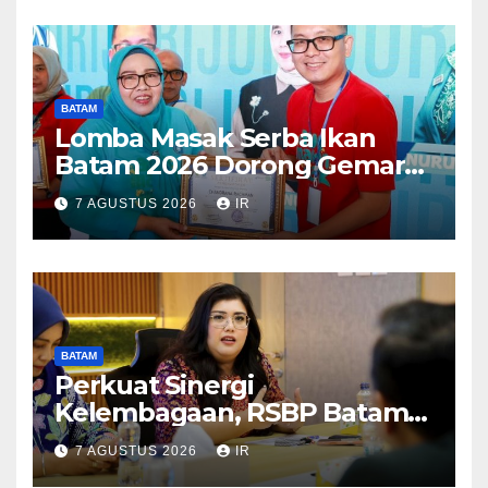
BATAM
Lomba Masak Serba Ikan
Batam 2026 Dorong Gemar
Makan Ikan
7 AGUSTUS 2026
IR
BATAM
Perkuat Sinergi
Kelembagaan, RSBP Batam
dan BPOM Pastikan
7 AGUSTUS 2026
IR
Pelayanan dan Ketersediaan