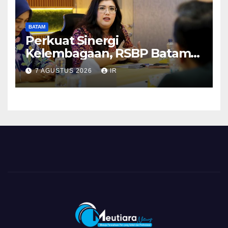
BATAM
Perkuat Sinergi
Kelembagaan, RSBP Batam
dan BPOM Pastikan
7 AGUSTUS 2026
IR
Pelayanan dan Ketersediaan
Obat Aman