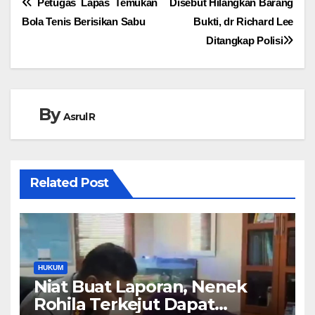
Navigasi
Petugas Lapas Temukan
Disebut Hilangkan Barang
Bola Tenis Berisikan Sabu
Bukti, dr Richard Lee
pos
Ditangkap Polisi
By
Asrul R
Related Post
HUKUM
Niat Buat Laporan, Nenek
Rohila Terkejut Dapat