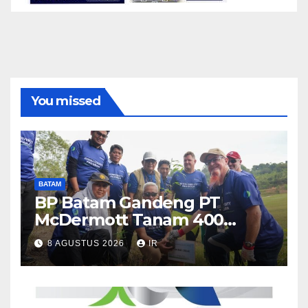
You missed
BATAM
BP Batam Gandeng PT
McDermott Tanam 400
Bambu Betung di Waduk
8 AGUSTUS 2026
IR
Nongsa