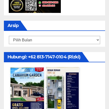
Arsip
Arsip
Hubungi: ‪+62 813-7147-0104‬ (Rizki)