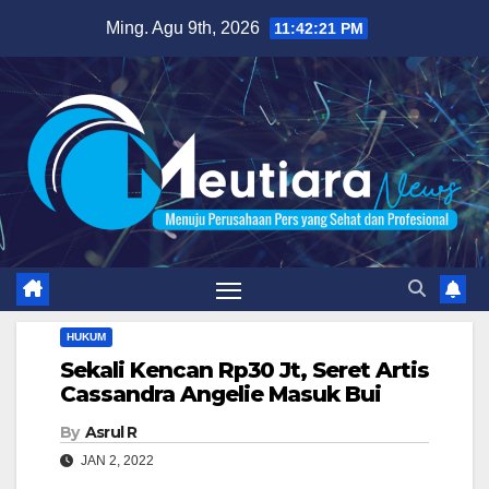
Skip
Ming. Agu 9th, 2026
11:42:23 PM
to
content
HUKUM
Sekali Kencan Rp30 Jt, Seret Artis
Cassandra Angelie Masuk Bui
By
Asrul R
JAN 2, 2022