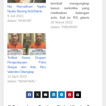
kembali mengungkap
Nia Ramadhani Ngaku
kasus narkotika yang
Nyabu Bareng Ardi Bakrie
melibatkan kalangan
9 Juli 2021
artis. Kali ini, RS, gitaris
dalam "HUKUM"
band Geisha karena
20 Maret 2022
kedapatan menyimpan
dalam "HIBURAN"
narkoba. Mengutip
CNNIndonesia.com, polisi
menyita 8 gram ganja
dan satu linting bekas
pakai saat menangkap
RS. "Kita amankan ganja
Terlibat Kasus Dugaan
dengan berat 8 gram dan
Penganiayaan, Putra
satu linting bekas pakai
Siregar dan Artis Rico
ganja," kata…
Valentino Ditangkap
12 April 2022
dalam "NASIONAL"