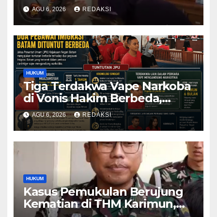
Bantuan dari Kabid Propam
AGU 6, 2026
REDAKSI
Kombes Pol Eddwi
HUKUM
Tiga Terdakwa Vape Narkoba
di Vonis Hakim Berbeda,
Oknum Pegawai Imigrasi
AGU 6, 2026
REDAKSI
Batam Paling Ringan
HUKUM
Kasus Pemukulan Berujung
Kematian di THM Karimun,
Oknum Perwira TNI Resmi