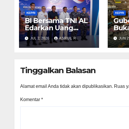
KEPRI
KEPRI
BI Bersama TNI AL
Gube
Edarkan Uang
Buka
Tunai Rp14 Miliar ke
Race
JUL 2, 2026
ASRUL R
JUN 2
Pulau Terluar di
Baha
Kepri Guna
Pari
Memperkuat
Kedaulatan dan
Tinggalkan Balasan
Stabilitas Rupiah
Alamat email Anda tidak akan dipublikasikan.
Ruas y
Komentar
*