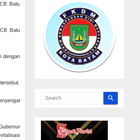
PCB Batu
PCB Batu
ri dengan
tersebut.
Penyengat
Gubernur
italisasi