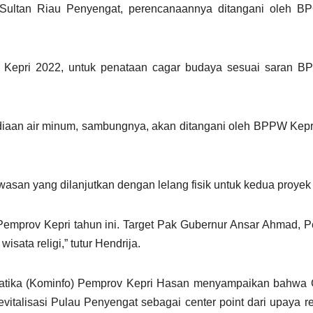
Sultan Riau Penyengat, perencanaannya ditangani oleh B
D Kepri 2022, untuk penataan cagar budaya sesuai saran B
iaan air minum, sambungnya, akan ditangani oleh BPPW Kep
san yang dilanjutkan dengan lelang fisik untuk kedua proyek 
s Pemprov Kepri tahun ini. Target Pak Gubernur Ansar Ahmad, 
isata religi,” tutur Hendrija.
rmatika (Kominfo) Pemprov Kepri Hasan menyampaikan bahwa 
vitalisasi Pulau Penyengat sebagai center point dari upaya rev