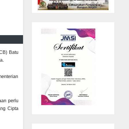
PCB) Batu
a.
enterian
aan perlu
ang Cipta