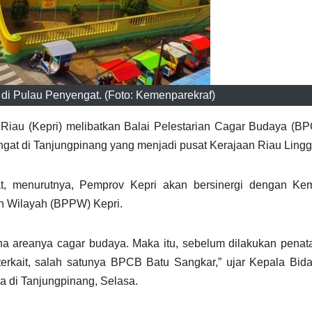
 di Pulau Penyengat. (Foto: Kemenparekraf)
Riau (Kepri) melibatkan Balai Pelestarian Cagar Budaya (B
gat di Tanjungpinang yang menjadi pusat Kerajaan Riau Lingg
, menurutnya, Pemprov Kepri akan bersinergi dengan Kem
n Wilayah (BPPW) Kepri.
na areanya cagar budaya. Maka itu, sebelum dilakukan penat
erkait, salah satunya BPCB Batu Sangkar,” ujar Kepala Bid
 di Tanjungpinang, Selasa.