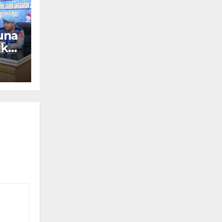
una
gkat
si
6