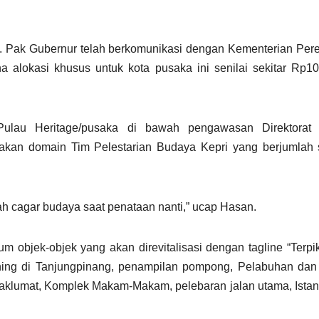
ni. Pak Gubernur telah berkomunikasi dengan Kementerian Pe
okasi khusus untuk kota pusaka ini senilai sekitar Rp100
lau Heritage/pusaka di bawah pengawasan Direktorat 
an domain Tim Pelestarian Budaya Kepri yang berjumlah 
h cagar budaya saat penataan nanti,” ucap Hasan.
objek-objek yang akan direvitalisasi dengan tagline “Terpi
ning di Tanjungpinang, penampilan pompong, Pelabuhan dan
 Maklumat, Komplek Makam-Makam, pelebaran jalan utama, Istan