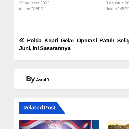
23 Agustus 2022
9 Agustus 2
dalam "KEPRI"
dalam "KEPR
Navigasi
Polda Kepri Gelar Operasi Patuh Selig
Juni, Ini Sasarannya
pos
By
Asrul R
Related Post