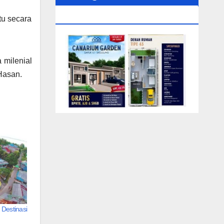
0104‬ (Rizki)
tu secara
 milenial
Hasan.
Destinasi