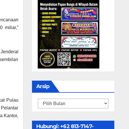
rencanaan
 miliar,”
Jenderal
sembilan
Arsip
kat Pulau
Arsip
 Pelantar
a Kantor,
Hubungi: ‪+62 813-7147-