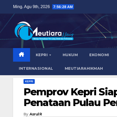
Skip
Ming. Agu 9th, 2026
7:56:29 AM
to
content
KEPRI
HUKUM
EKONOMI
INTERNASIONAL
MEUTIARAHIKMAH
KEPRI
Pemprov Kepri Siap
Penataan Pulau P
By
Asrul R