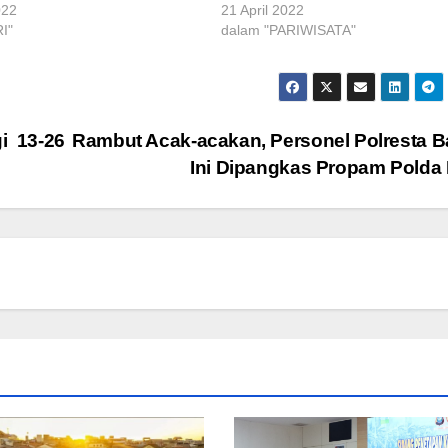
022
21 April 2022
I"
dalam "PARIWISATA"
i 13-26
Rambut Acak-acakan, Personel Polresta B
Ini Dipangkas Propam Polda 