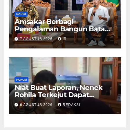
BATAM
Amsakar Berbagi
Pengalaman Bangun Batam,
DPRD Dumai Dalami
7 AGUSTUS 2026
IR
Pendidikan hingga Investasi
HUKUM
Niat Buat Laporan, Nenek
Rohila Terkejut Dapat
Bantuan dari Kabid Propam
6 AGUSTUS 2026
REDAKSI
Kombes Pol Eddwi