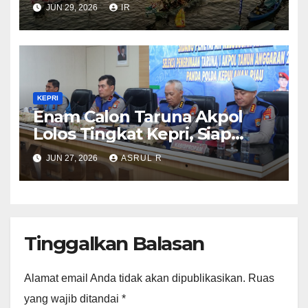
Bahari Dongkrak Pariwisata
JUN 29, 2026
IR
Kepri
KEPRI
Enam Calon Taruna Akpol
Lolos Tingkat Kepri, Siap
Mengikuti Seleksi Akpol
JUN 27, 2026
ASRUL R
Tingkat Pusat 2 Juli 2026
Tinggalkan Balasan
Alamat email Anda tidak akan dipublikasikan.
Ruas
yang wajib ditandai
*