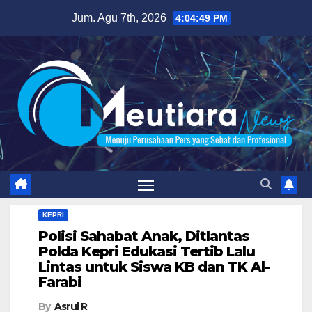
Skip
Jum. Agu 7th, 2026
4:04:50 PM
to
content
KEPRI
Polisi Sahabat Anak, Ditlantas
Polda Kepri Edukasi Tertib Lalu
Lintas untuk Siswa KB dan TK Al-
Farabi
By
Asrul R