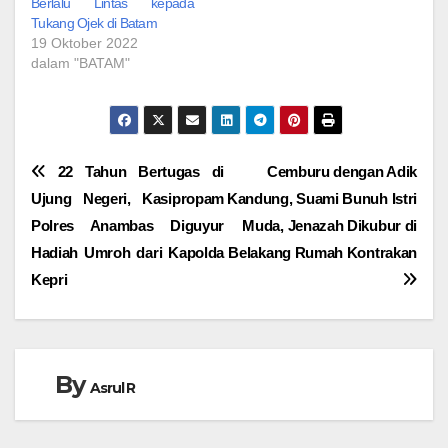
Berlalu Lintas kepada
Tukang Ojek di Batam
19 Oktober 2022
dalam "BATAM"
Navigasi
22 Tahun Bertugas di
Cemburu dengan Adik
Ujung Negeri, Kasipropam
Kandung, Suami Bunuh Istri
pos
Polres Anambas Diguyur
Muda, Jenazah Dikubur di
Hadiah Umroh dari Kapolda
Belakang Rumah Kontrakan
Kepri
By
Asrul R