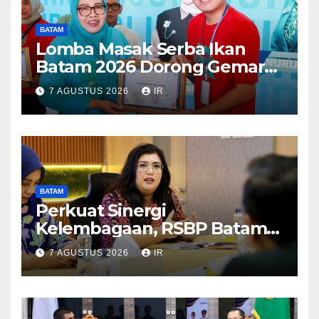
BATAM
Lomba Masak Serba Ikan
Batam 2026 Dorong Gemar
Makan Ikan
7 AGUSTUS 2026
IR
BATAM
Perkuat Sinergi
Kelembagaan, RSBP Batam
dan BPOM Pastikan
7 AGUSTUS 2026
IR
Pelayanan dan Ketersediaan
Obat Aman