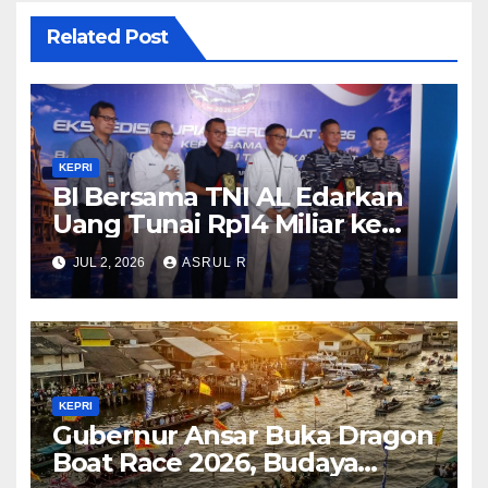
Related Post
KEPRI
BI Bersama TNI AL Edarkan
Uang Tunai Rp14 Miliar ke
Pulau Terluar di Kepri Guna
JUL 2, 2026
ASRUL R
Memperkuat Kedaulatan dan
Stabilitas Rupiah
KEPRI
Gubernur Ansar Buka Dragon
Boat Race 2026, Budaya