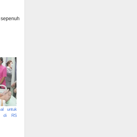
n sepenuh
al untuk
n di RS