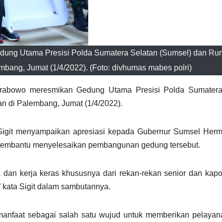
edung Utama Presisi Polda Sumatera Selatan (Sumsel) dan Ru
bang, Jumat (1/4/2022). (Foto: divhumas mabes polri)
 Prabowo meresmikan Gedung Utama Presisi Polda Sumatera
 di Palembang, Jumat (1/4/2022).
, Sigit menyampaikan apresiasi kepada Gubernur Sumsel Her
 membantu menyelesaikan pembangunan gedung tersebut.
 dan kerja keras khususnya dari rekan-rekan senior dan kap
kata Sigit dalam sambutannya.
manfaat sebagai salah satu wujud untuk memberikan pelayan