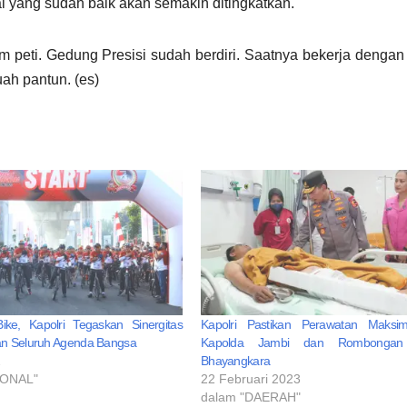
l yang sudah baik akan semakin ditingkatkan.
 peti. Gedung Presisi sudah berdiri. Saatnya bekerja denga
ah pantun. (es)
ke, Kapolri Tegaskan Sinergitas
Kapolri Pastikan Perawatan Maksim
n Seluruh Agenda Bangsa
Kapolda Jambi dan Rombonga
2
Bhayangkara
IONAL"
22 Februari 2023
dalam "DAERAH"