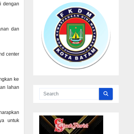
si dengan
manan dan
nd center
ungkan ke
dan lahan
 harapkan
ya untuk