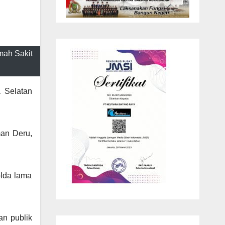
mah Sakit
 Selatan
man Deru,
olda lama
an publik