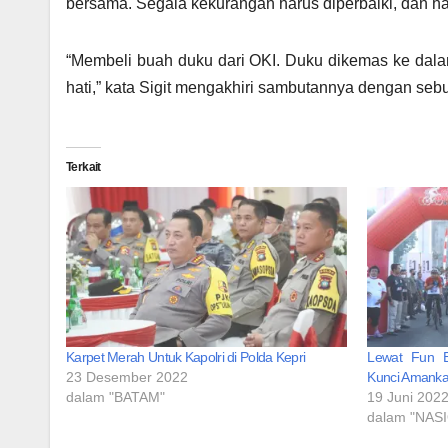
bersama. Segala kekurangan harus diperbaiki, dan ha
“Membeli buah duku dari OKI. Duku dikemas ke dalam
hati,” kata Sigit mengakhiri sambutannya dengan sebu
Terkait
Karpet Merah Untuk Kapolri di Polda Kepri
Lewat Fun Bi
23 Desember 2022
Kunci Amanka
dalam "BATAM"
19 Juni 202
dalam "NAS