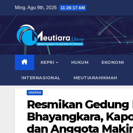
Skip
Ming. Agu 9th, 2026
11:26:18 AM
to
content
KEPRI
HUKUM
EKONOMI
INTERNASIONAL
MEUTIARAHIKMAH
DAERAH
Resmikan Gedung P
Bhayangkara, Kapo
dan Anggota Maki