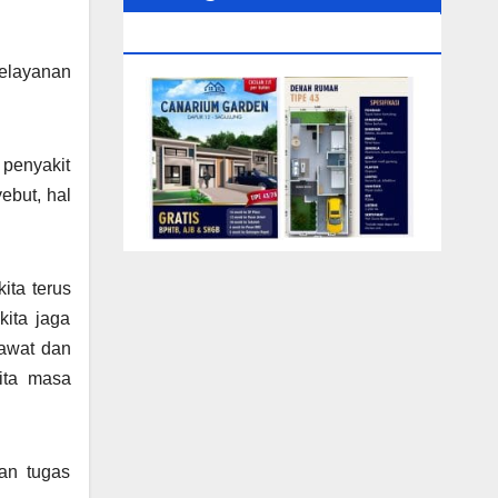
0104‬ (Rizki)
pelayanan
 penyakit
ebut, hal
ita terus
kita jaga
awat dan
ita masa
an tugas