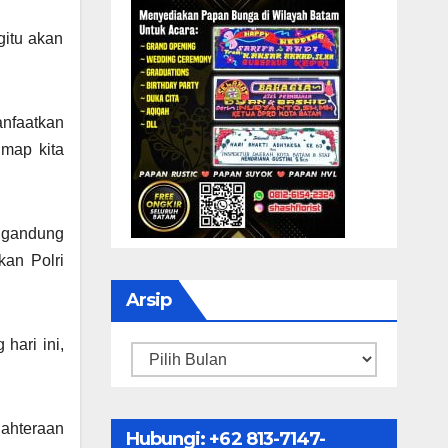
gitu akan
anfaatkan
 map kita
ngandung
kan Polri
Arsip
hari ini,
Arsip
jahteraan
Hubungi: ‪+62 813-7147-