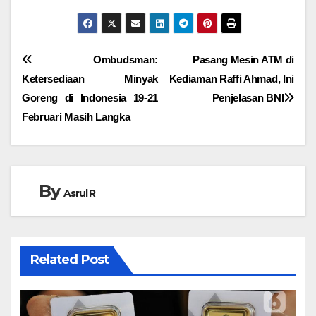
Navigasi
Ombudsman:
Pasang Mesin ATM di
Ketersediaan Minyak
Kediaman Raffi Ahmad, Ini
pos
Goreng di Indonesia 19-21
Penjelasan BNI
Februari Masih Langka
By
Asrul R
Related Post