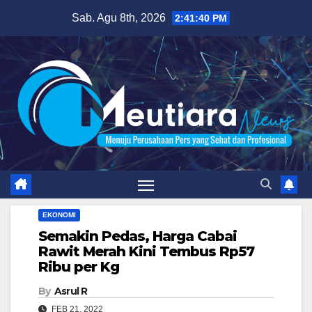
Skip
Sab. Agu 8th, 2026
2:41:41 PM
to
content
EKONOMI
Semakin Pedas, Harga Cabai
Rawit Merah Kini Tembus Rp57
Ribu per Kg
By
Asrul R
FEB 21, 2022