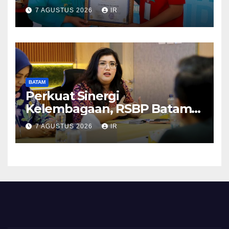
Makan Ikan
7 AGUSTUS 2026
IR
BATAM
Perkuat Sinergi
Kelembagaan, RSBP Batam
dan BPOM Pastikan
7 AGUSTUS 2026
IR
Pelayanan dan Ketersediaan
Obat Aman