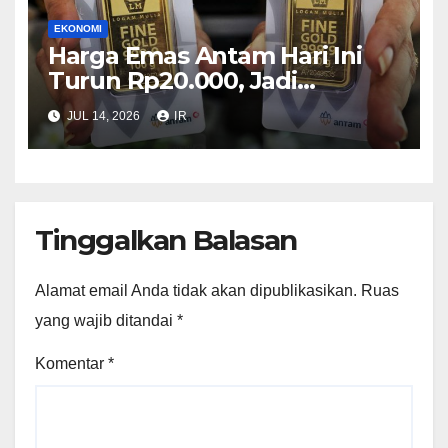
EKONOMI
Harga Emas Antam Hari Ini
Turun Rp20.000, Jadi
Rp2.635.000 per Gram
JUL 14, 2026
IR
Tinggalkan Balasan
Alamat email Anda tidak akan dipublikasikan.
Ruas
yang wajib ditandai
*
Komentar
*