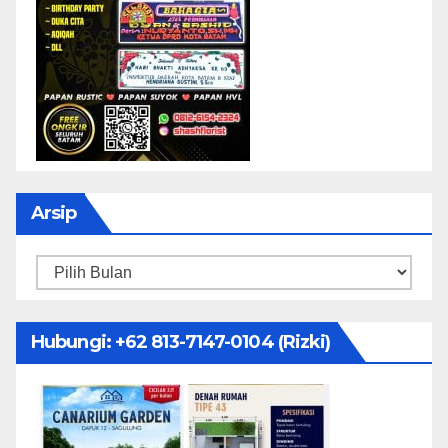
Arsip
Arsip
Hubungi: ‪+62 813-7147-0104‬ (Rizki)