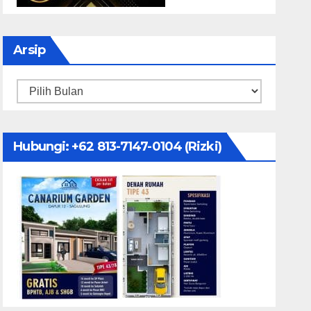
Arsip
Arsip
Hubungi: ‪+62 813-7147-0104‬ (Rizki)