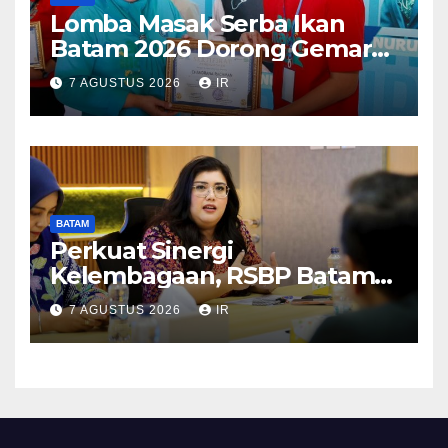
Lomba Masak Serba Ikan
Batam 2026 Dorong Gemar
Makan Ikan
7 AGUSTUS 2026
IR
BATAM
Perkuat Sinergi
Kelembagaan, RSBP Batam
dan BPOM Pastikan
7 AGUSTUS 2026
IR
Pelayanan dan Ketersediaan
Obat Aman