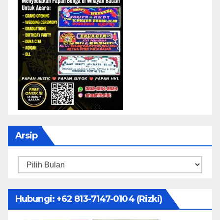
Arsip
Arsip
Hubungi: ‪+62 813-7147-0104‬ (Rizki)