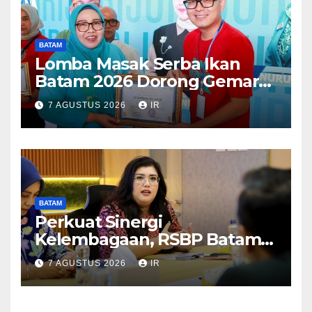
BATAM
Lomba Masak Serba Ikan
Batam 2026 Dorong Gemar
Makan Ikan
7 AGUSTUS 2026
IR
BATAM
Perkuat Sinergi
Kelembagaan, RSBP Batam
dan BPOM Pastikan
7 AGUSTUS 2026
IR
Pelayanan dan Ketersediaan
Obat Aman