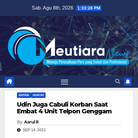
Skip
Sab. Agu 8th, 2026
1:33:29 PM
to
content
BATAM
HUKUM
Udin Juga Cabuli Korban Saat
Embat 4 Unit Telpon Genggam
By
Asrul R
SEP 14, 2021