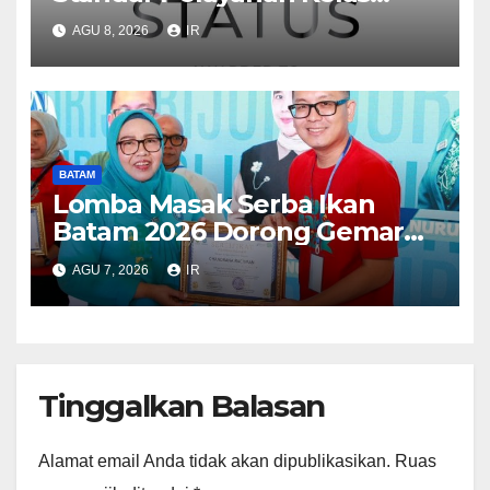
Dunia, Raih Diamond Status
AGU 8, 2026
IR
dari WSO
BATAM
Lomba Masak Serba Ikan
Batam 2026 Dorong Gemar
Makan Ikan
AGU 7, 2026
IR
Tinggalkan Balasan
Alamat email Anda tidak akan dipublikasikan.
Ruas