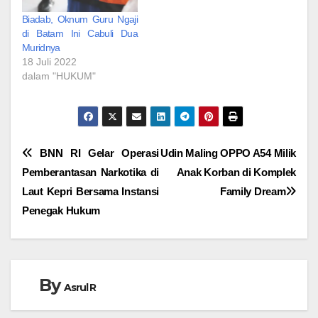
Biadab, Oknum Guru Ngaji
di Batam Ini Cabuli Dua
Muridnya
18 Juli 2022
dalam "HUKUM"
Navigasi
BNN RI Gelar Operasi
Udin Maling OPPO A54 Milik
Pemberantasan Narkotika di
Anak Korban di Komplek
pos
Laut Kepri Bersama Instansi
Family Dream
Penegak Hukum
By
Asrul R