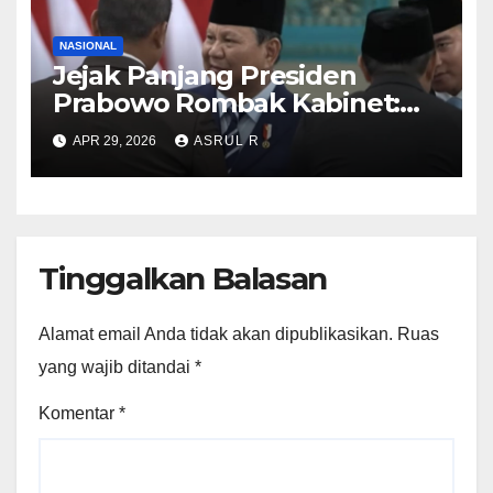
NASIONAL
Jejak Panjang Presiden
Prabowo Rombak Kabinet:
Ganti Mendikti Saintek
APR 29, 2026
ASRUL R
sampai Geser Menteri
Lingkungan Hidup
Tinggalkan Balasan
Alamat email Anda tidak akan dipublikasikan.
Ruas
yang wajib ditandai
*
Komentar
*