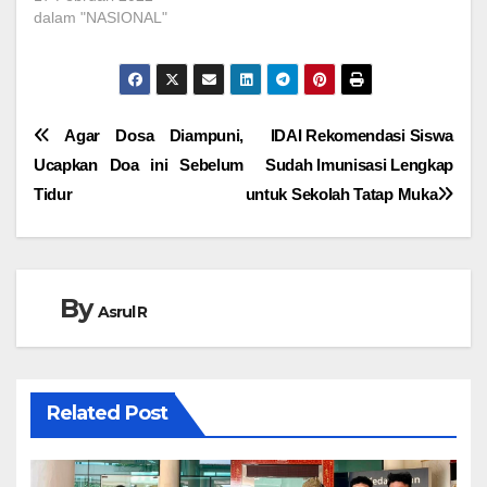
dalam "NASIONAL"
Navigasi
Agar Dosa Diampuni,
IDAI Rekomendasi Siswa
Ucapkan Doa ini Sebelum
Sudah Imunisasi Lengkap
pos
Tidur
untuk Sekolah Tatap Muka
By
Asrul R
Related Post