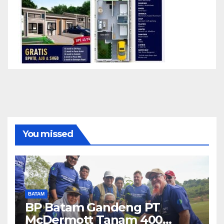
You missed
BATAM
BP Batam Gandeng PT
McDermott Tanam 400