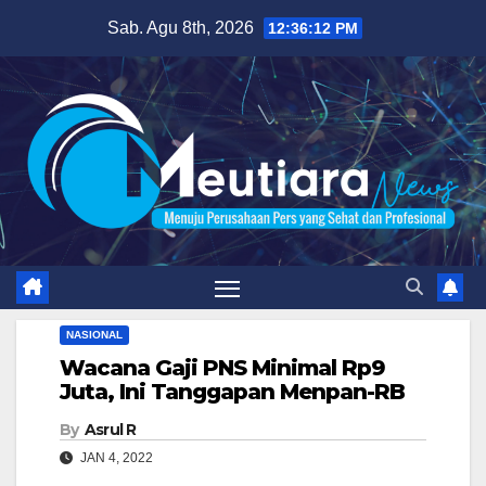
Skip
Sab. Agu 8th, 2026
12:36:13 PM
to
content
NASIONAL
Wacana Gaji PNS Minimal Rp9
Juta, Ini Tanggapan Menpan-RB
By
Asrul R
JAN 4, 2022