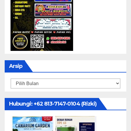
Arsip
Arsip
Hubungi: ‪+62 813-7147-0104‬ (Rizki)