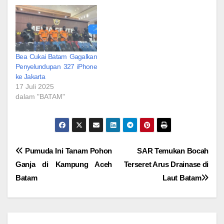
Bea Cukai Batam Gagalkan
Penyelundupan 327 iPhone
ke Jakarta
17 Juli 2025
dalam "BATAM"
Navigasi
Pumuda Ini Tanam Pohon
SAR Temukan Bocah
Ganja di Kampung Aceh
Terseret Arus Drainase di
pos
Batam
Laut Batam