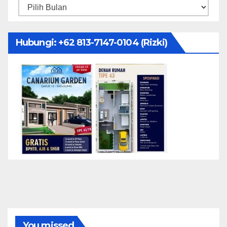
Arsip
Hubungi: ‪+62 813-7147-0104‬ (Rizki)
You missed