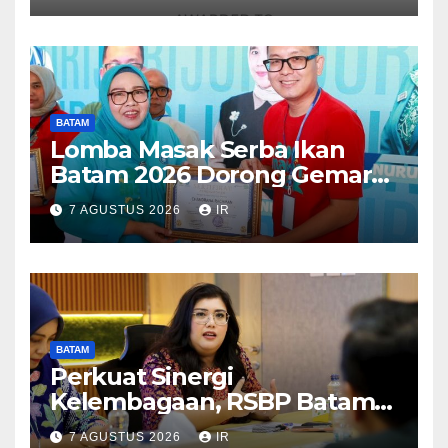
BATAM
Lomba Masak Serba Ikan
Batam 2026 Dorong Gemar
Makan Ikan
7 AGUSTUS 2026
IR
BATAM
Perkuat Sinergi
Kelembagaan, RSBP Batam
dan BPOM Pastikan
7 AGUSTUS 2026
IR