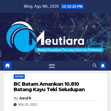
Skip
Ming. Agu 9th, 2026
12:10:24 PM
to
content
BATAM
BC Batam Amankan 10.810
Batang Kayu Teki Seludupan
By
Asrul R
AGU 21, 2021