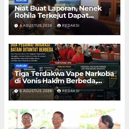
HUKUM
Niat Buat Laporan, Nenek
Rohila Terkejut Dapat
Bantuan dari Kabid Propam
6 AGUSTUS 2026
REDAKSI
Kombes Pol Eddwi
HUKUM
Tiga Terdakwa Vape Narkoba
di Vonis Hakim Berbeda,
Oknum Pegawai Imigrasi
6 AGUSTUS 2026
REDAKSI
Batam Paling Ringan