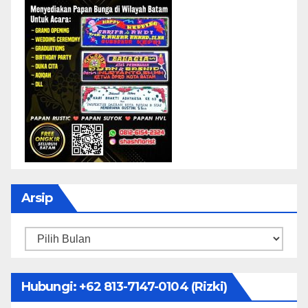
Arsip
Arsip
Hubungi: ‪+62 813-7147-0104‬ (Rizki)