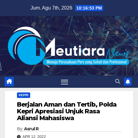
Skip
Jum. Agu 7th, 2026
10:16:54 PM
to
content
KEPRI
Berjalan Aman dan Tertib, Polda
Kepri Apresiasi Unjuk Rasa
Aliansi Mahasiswa
By
Asrul R
APR 12, 2022