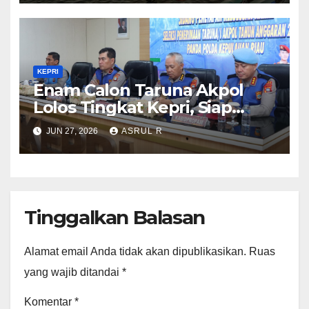
KEPRI
Enam Calon Taruna Akpol
Lolos Tingkat Kepri, Siap
Mengikuti Seleksi Akpol
JUN 27, 2026
ASRUL R
Tingkat Pusat 2 Juli 2026
Tinggalkan Balasan
Alamat email Anda tidak akan dipublikasikan.
Ruas
yang wajib ditandai
*
Komentar
*