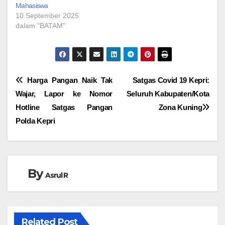
Mahasiswa
10 September 2025
dalam "BATAM"
Navigasi
Harga Pangan Naik Tak
Satgas Covid 19 Kepri:
Wajar, Lapor ke Nomor
Seluruh Kabupaten/Kota
pos
Hotline Satgas Pangan
Zona Kuning
Polda Kepri
By
Asrul R
Related Post