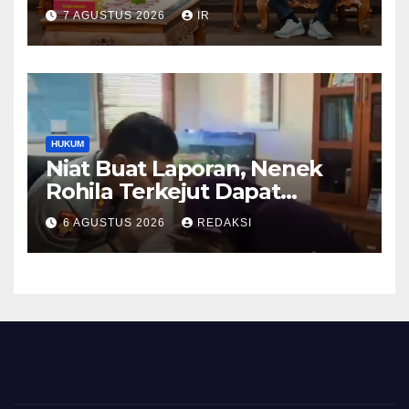
DPRD Dumai Dalami
7 AGUSTUS 2026
IR
Pendidikan hingga Investasi
HUKUM
Niat Buat Laporan, Nenek
Rohila Terkejut Dapat
Bantuan dari Kabid Propam
6 AGUSTUS 2026
REDAKSI
Kombes Pol Eddwi