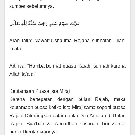
sumber sebelumnya.
نَوَيْتُ صَوْمَ شَهْرِ رَجَبَ سُنَّةً لِلّٰهِ تَعَالَى
Arab latin: Nawaitu shauma Rajaba sunnatan lillahi
ta’ala.
Artinya: “Hamba berniat puasa Rajab, sunnah karena
Allah ta’ala.”
Keutamaan Puasa Isra Miraj
Karena bertepatan dengan bulan Rajab, maka
keutamaan puasa ketika Isra Miraj sama seperti puasa
Rajab. Diterangkan dalam buku Doa Amalan di Bulan
Rajab, Sya’ban & Ramadhan susunan Tim Zahra,
berikut keutamaannya.