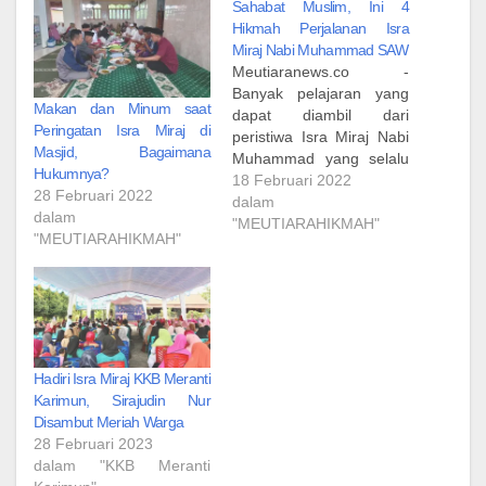
Sahabat Muslim, Ini 4
Hikmah Perjalanan Isra
Miraj Nabi Muhammad SAW
Meutiaranews.co -
Banyak pelajaran yang
Makan dan Minum saat
dapat diambil dari
Peringatan Isra Miraj di
peristiwa Isra Miraj Nabi
Masjid, Bagaimana
Muhammad yang selalu
Hukumnya?
diperingati pada 27
18 Februari 2022
28 Februari 2022
Rajab. Melansir laman
dalam
dalam
aboutislam.net, yang bisa
"MEUTIARAHIKMAH"
"MEUTIARAHIKMAH"
kita pelajari dari Nabi
Muhammad (saw)
tentang Isra Miraj, empat
di antaranya: Pertama,
dengar dan taat Ketika
Allah memberikan
perintah lima puluh shalat
Hadiri Isra Miraj KKB Meranti
setiap hari kepada…
Karimun, Sirajudin Nur
Disambut Meriah Warga
28 Februari 2023
dalam "KKB Meranti