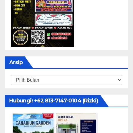
Arsip
Arsip
Hubungi: ‪+62 813-7147-0104‬ (Rizki)