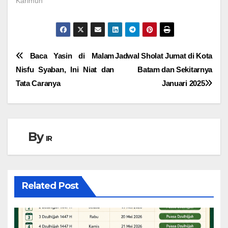
Karimun"
Navigasi
Baca Yasin di Malam
Jadwal Sholat Jumat di Kota
Nisfu Syaban, Ini Niat dan
Batam dan Sekitarnya
pos
Tata Caranya
Januari 2025
By
IR
Related Post