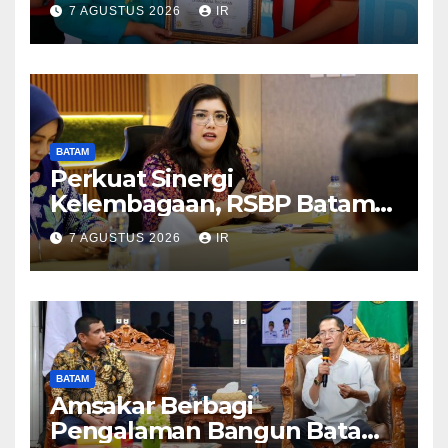
Makan Ikan
7 AGUSTUS 2026
IR
BATAM
Perkuat Sinergi
Kelembagaan, RSBP Batam
dan BPOM Pastikan
7 AGUSTUS 2026
IR
Pelayanan dan Ketersediaan
Obat Aman
BATAM
Amsakar Berbagi
Pengalaman Bangun Batam,