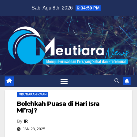
Skip
Sab. Agu 8th, 2026
6:34:51 PM
to
content
MEUTIARAHIKMAH
Bolehkah Puasa di Hari Isra
Mi’raj?
By
IR
JAN 28, 2025