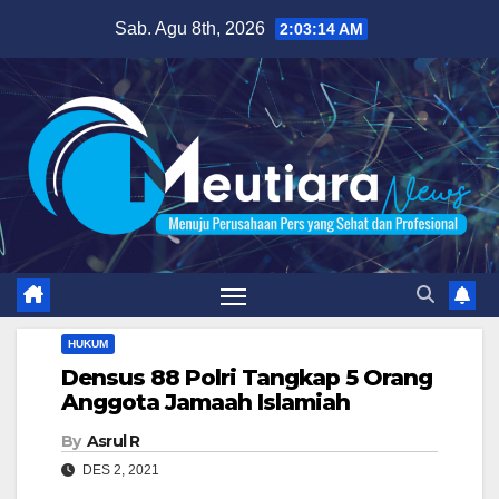
Skip
Sab. Agu 8th, 2026
2:03:15 AM
to
content
HUKUM
Densus 88 Polri Tangkap 5 Orang
Anggota Jamaah Islamiah
By
Asrul R
DES 2, 2021