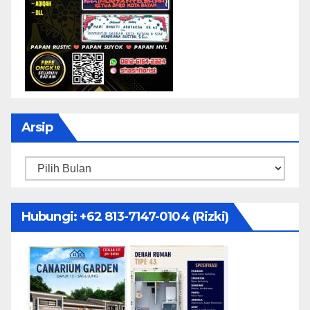
Arsip
Arsip
Hubungi: ‪+62 813-7147-0104‬ (Rizki)