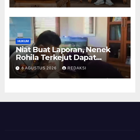
Pendidikan hingga Investasi
HUKUM
Niat Buat Laporan, Nenek
Rohila Terkejut Dapat
Bantuan dari Kabid Propam
6 AGUSTUS 2026
REDAKSI
Kombes Pol Eddwi