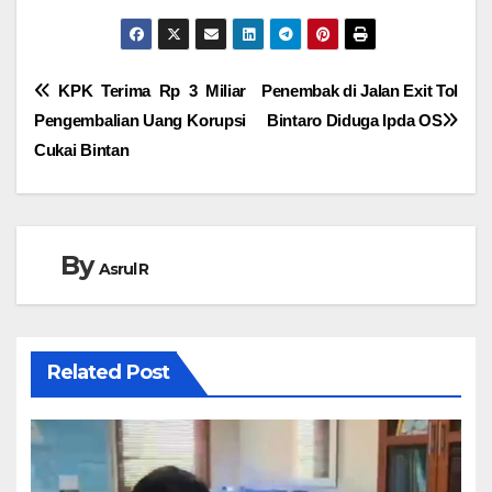
Navigasi
KPK Terima Rp 3 Miliar
Penembak di Jalan Exit Tol
Pengembalian Uang Korupsi
Bintaro Diduga Ipda OS
pos
Cukai Bintan
By
Asrul R
Related Post