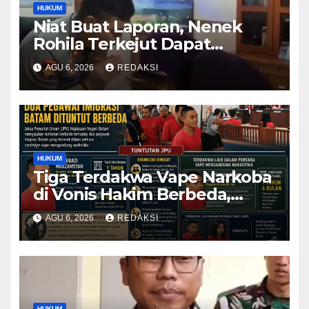
HUKUM
Niat Buat Laporan, Nenek
Rohila Terkejut Dapat
Bantuan dari Kabid Propam
AGU 6, 2026
REDAKSI
Kombes Pol Eddwi
HUKUM
Tiga Terdakwa Vape Narkoba
di Vonis Hakim Berbeda,
Oknum Pegawai Imigrasi
AGU 6, 2026
REDAKSI
Batam Paling Ringan
HUKUM