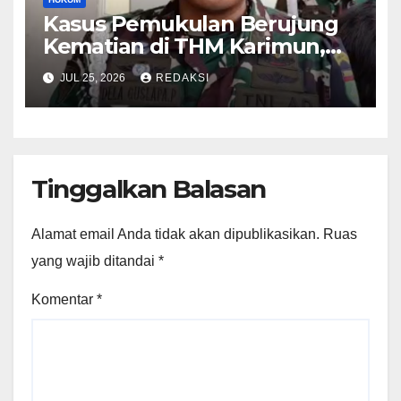
Kasus Pemukulan Berujung
Kematian di THM Karimun,
Oknum Perwira TNI Resmi
JUL 25, 2026
REDAKSI
Jadi Tersangka
Tinggalkan Balasan
Alamat email Anda tidak akan dipublikasikan.
Ruas
yang wajib ditandai
*
Komentar
*