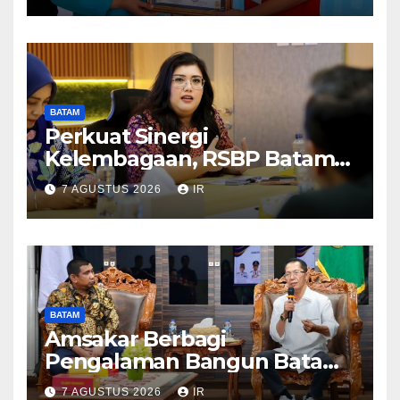
BATAM
Perkuat Sinergi
Kelembagaan, RSBP Batam
dan BPOM Pastikan
7 AGUSTUS 2026
IR
Pelayanan dan Ketersediaan
Obat Aman
BATAM
Amsakar Berbagi
Pengalaman Bangun Batam,
DPRD Dumai Dalami
7 AGUSTUS 2026
IR