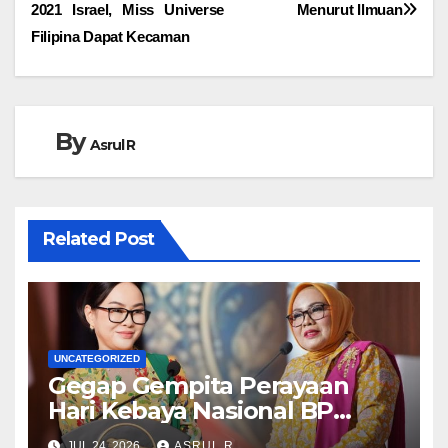
pos
sudah meminta gubernur
2021 Israel, Miss Universe
Menurut Ilmuan
di seluruh provinsi untuk
Filipina Dapat Kecaman
menetapkan dan
mengumumkan kenaikan
upah minimum provinsi
(UMP) 2024…
By
Asrul R
Related Post
UNCATEGORIZED
Gegap Gempita Perayaan
Hari Kebaya Nasional BP
Batam
JUL 24, 2026
ASRUL R