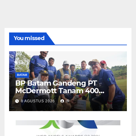
You missed
BATAM
BP Batam Gandeng PT
McDermott Tanam 400
Bambu Betung di Waduk
8 AGUSTUS 2026
IR
Nongsa