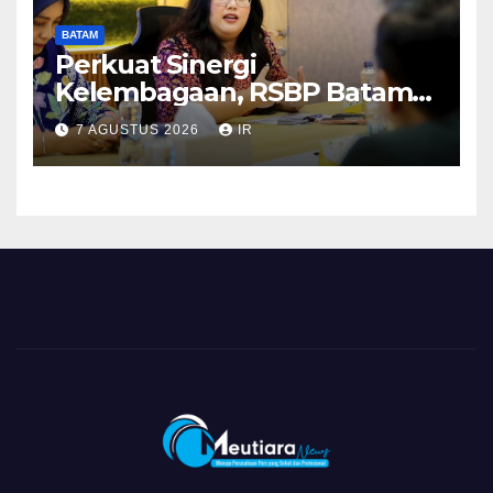
BATAM
Perkuat Sinergi
Kelembagaan, RSBP Batam
dan BPOM Pastikan
7 AGUSTUS 2026
IR
Pelayanan dan Ketersediaan
Obat Aman