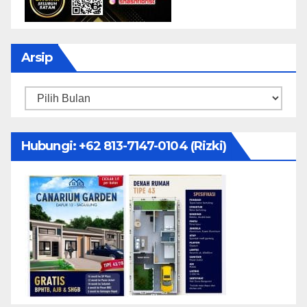
Arsip
Arsip
Hubungi: ‪+62 813-7147-0104‬ (Rizki)