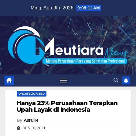
Skip
Ming. Agu 9th, 2026
9:08:12 AM
to
content
UNCATEGORIZED
Hanya 23% Perusahaan Terapkan
Upah Layak di Indonesia
By
Asrul R
DES 10, 2021