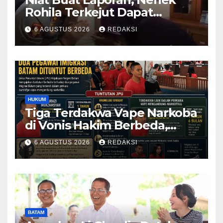
Rohila Terkejut Dapat
Bantuan dari Kabid Propam
6 AGUSTUS 2026
REDAKSI
Kombes Pol Eddwi
HUKUM
Tiga Terdakwa Vape Narkoba
di Vonis Hakim Berbeda,
Oknum Pegawai Imigrasi
6 AGUSTUS 2026
REDAKSI
Batam Paling Ringan
BATAM