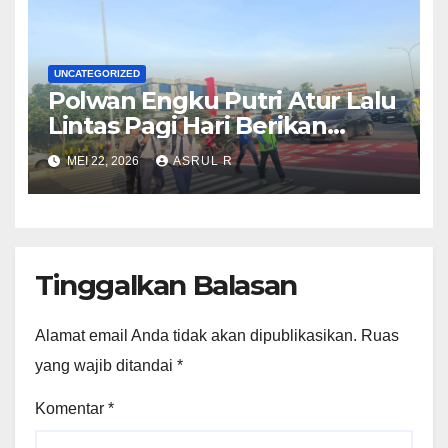
Wartawati
UNCATEGORIZED
Polwan Engku Putri Atur Lalu
Lintas Pagi Hari Berikan
kenyamaan Pelajar SDN 001
MEI 22, 2026
ASRUL R
Sungai Panas
Tinggalkan Balasan
Alamat email Anda tidak akan dipublikasikan.
Ruas
yang wajib ditandai
*
Komentar
*