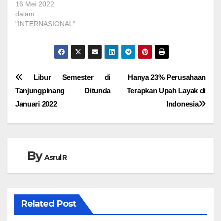
16 Mei 2022
dalam
"INTERNASIONAL"
Navigasi
Libur Semester di
Hanya 23% Perusahaan
Tanjungpinang Ditunda
Terapkan Upah Layak di
pos
Januari 2022
Indonesia
By
Asrul R
Related Post