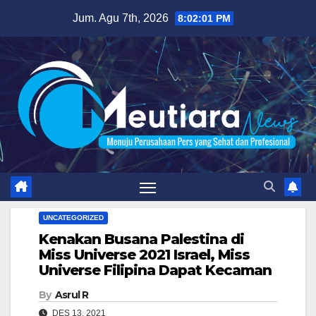
Skip
Jum. Agu 7th, 2026
8:02:02 PM
to
content
UNCATEGORIZED
Kenakan Busana Palestina di
Miss Universe 2021 Israel, Miss
Universe Filipina Dapat Kecaman
By
Asrul R
DES 13, 2021