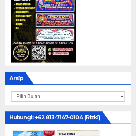
Arsip
Arsip
Hubungi: ‪+62 813-7147-0104‬ (Rizki)