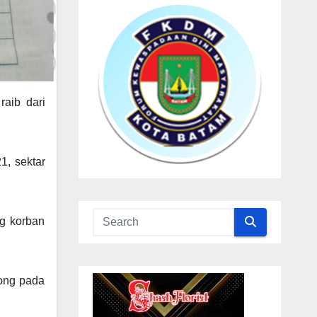
aib dari
1, sektar
g korban
kong pada