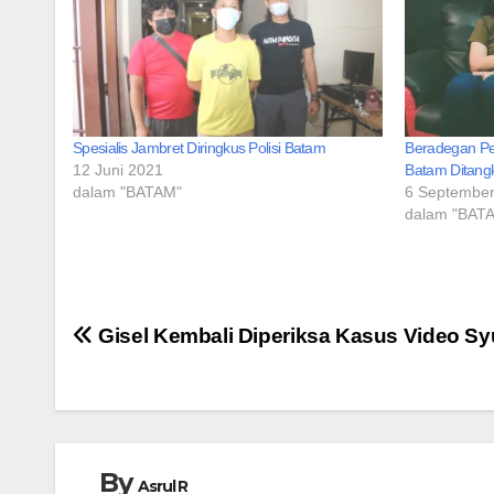
Spesialis Jambret Diringkus Polisi Batam
Beradegan Pen
12 Juni 2021
Batam Ditang
dalam "BATAM"
6 Septembe
dalam "BAT
Navigasi
Gisel Kembali Diperiksa Kasus Video Sy
pos
By
Asrul R