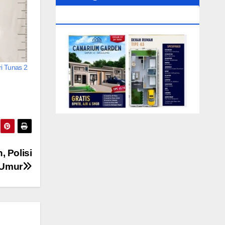
0104‬ (Rizki)
i Tunas 2
 Polisi
 Umur