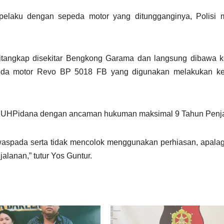
i pelaku dengan sepeda motor yang ditungganginya, Polisi 
l ditangkap disekitar Bengkong Garama dan langsung dibawa 
eda motor Revo BP 5018 FB yang digunakan melakukan kej
5 KUHPidana dengan ancaman hukuman maksimal 9 Tahun Penja
aspada serta tidak mencolok menggunakan perhiasan, apala
jalanan,” tutur Yos Guntur.