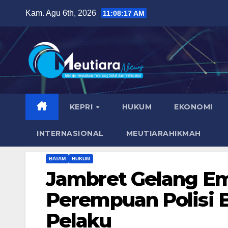
Skip
Kam. Agu 6th, 2026
11:08:18 AM
to
content
KEPRI
HUKUM
EKONOMI
INTERNASIONAL
MEUTIARAHIKMAH
BATAM
HUKUM
Jambret Gelang E
Perempuan Polisi
Pelaku