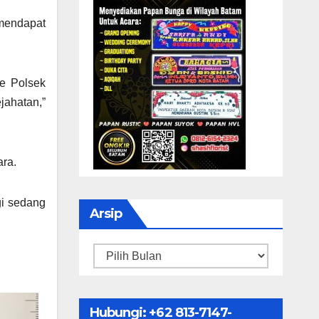
mendapat
ke Polsek
ahatan,”
ra.
gi sedang
Arsip
Arsip
Hubungi: ‪+62 813-7147-