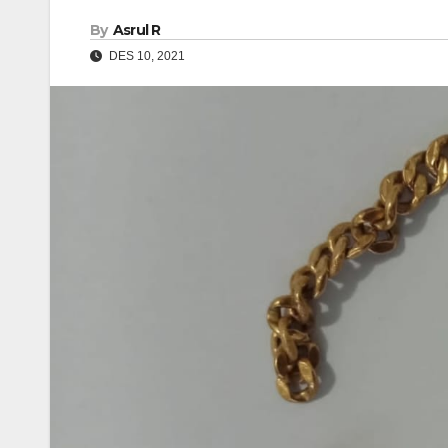
By
Asrul R
DES 10, 2021