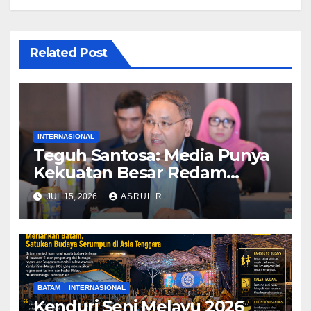
Related Post
INTERNASIONAL
Teguh Santosa: Media Punya
Kekuatan Besar Redam
Konflik dan Kedepankan
JUL 15, 2026
ASRUL R
Narasi Perdamaian
BATAM
INTERNASIONAL
Kenduri Seni Melayu 2026