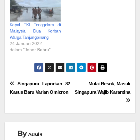
Kapal TKI Tenggelam di
Malaysia, Dua Korban
Warga Tanjungpinang
24 Januari 2022
dalam "Johor Bahru"
Navigasi
Singapura Laporkan 82
Mulai Besok, Masuk
Kasus Baru Varian Omicron
Singapura Wajib Karantina
pos
By
Asrul R