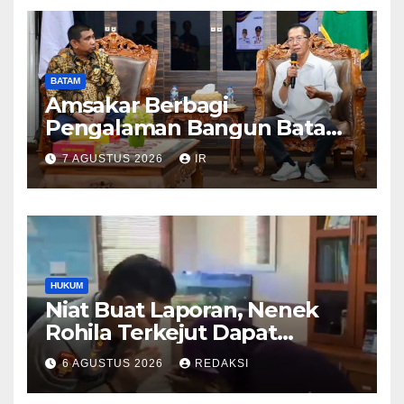
BATAM
Amsakar Berbagi
Pengalaman Bangun Batam,
DPRD Dumai Dalami
7 AGUSTUS 2026
IR
Pendidikan hingga Investasi
HUKUM
Niat Buat Laporan, Nenek
Rohila Terkejut Dapat
Bantuan dari Kabid Propam
6 AGUSTUS 2026
REDAKSI
Kombes Pol Eddwi