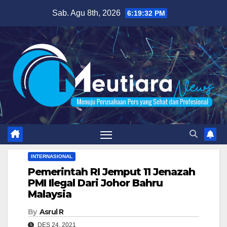
Skip
Sab. Agu 8th, 2026
6:19:33 PM
to
content
INTERNASIONAL
Pemerintah RI Jemput 11 Jenazah
PMI Ilegal Dari Johor Bahru
Malaysia
By
Asrul R
DES 24, 2021