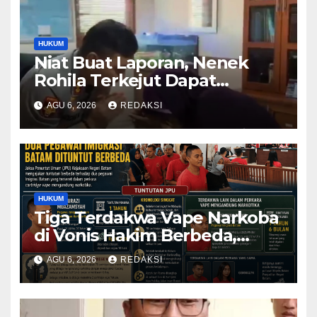
HUKUM
Niat Buat Laporan, Nenek
Rohila Terkejut Dapat
Bantuan dari Kabid Propam
AGU 6, 2026
REDAKSI
Kombes Pol Eddwi
HUKUM
Tiga Terdakwa Vape Narkoba
di Vonis Hakim Berbeda,
Oknum Pegawai Imigrasi
AGU 6, 2026
REDAKSI
Batam Paling Ringan