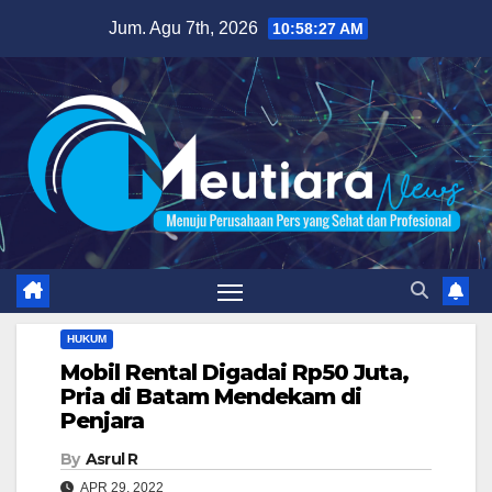
Skip
Jum. Agu 7th, 2026
10:58:28 AM
to
content
HUKUM
Mobil Rental Digadai Rp50 Juta,
Pria di Batam Mendekam di
Penjara
By
Asrul R
APR 29, 2022