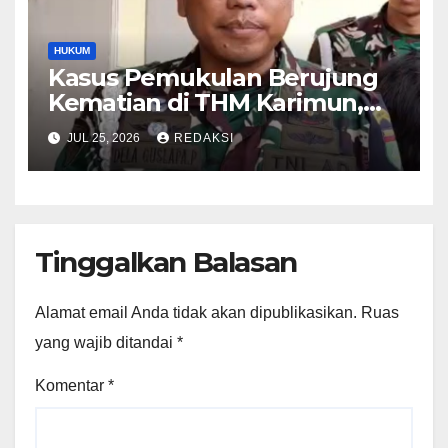
HUKUM
Kasus Pemukulan Berujung
Kematian di THM Karimun,
Oknum Perwira TNI Resmi
JUL 25, 2026
REDAKSI
Jadi Tersangka
Tinggalkan Balasan
Alamat email Anda tidak akan dipublikasikan.
Ruas
yang wajib ditandai
*
Komentar
*