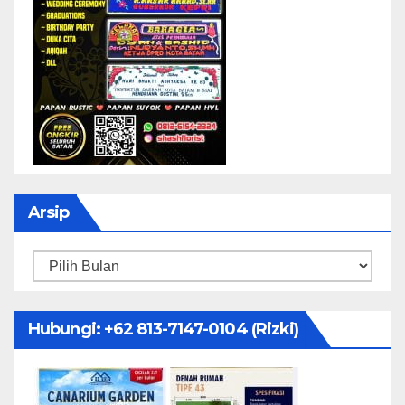
Arsip
Arsip
Hubungi: ‪+62 813-7147-0104‬ (Rizki)