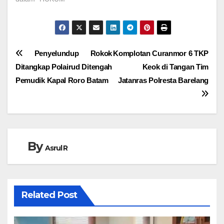
Navigasi
Penyelundup Rokok
Komplotan Curanmor 6 TKP
Ditangkap Polairud Ditengah
Keok di Tangan Tim
pos
Pemudik Kapal Roro Batam
Jatanras Polresta Barelang
By
Asrul R
Related Post