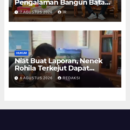
Pengalaman Bangun Batam,
DPRD Dumai Dalami
7 AGUSTUS 2026
IR
Pendidikan hingga Investasi
HUKUM
Niat Buat Laporan, Nenek
Rohila Terkejut Dapat
Bantuan dari Kabid Propam
6 AGUSTUS 2026
REDAKSI
Kombes Pol Eddwi