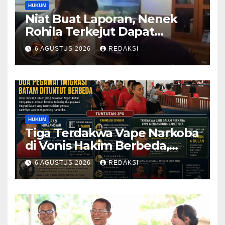
HUKUM
Niat Buat Laporan, Nenek
Rohila Terkejut Dapat
Bantuan dari Kabid Propam
6 AGUSTUS 2026
REDAKSI
Kombes Pol Eddwi
HUKUM
Tiga Terdakwa Vape Narkoba
di Vonis Hakim Berbeda,
Oknum Pegawai Imigrasi
6 AGUSTUS 2026
REDAKSI
Batam Paling Ringan