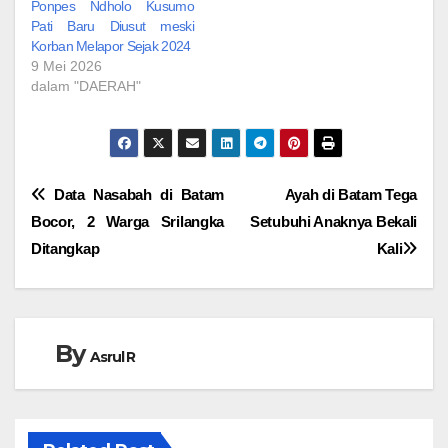
Ponpes Ndholo Kusumo
Pati Baru Diusut meski
Korban Melapor Sejak 2024‎
9 Mei 2026
dalam "DAERAH"
Navigasi
Data Nasabah di Batam
Ayah di Batam Tega
Bocor, 2 Warga Srilangka
Setubuhi Anaknya Bekali
pos
Ditangkap
Kali
By
Asrul R