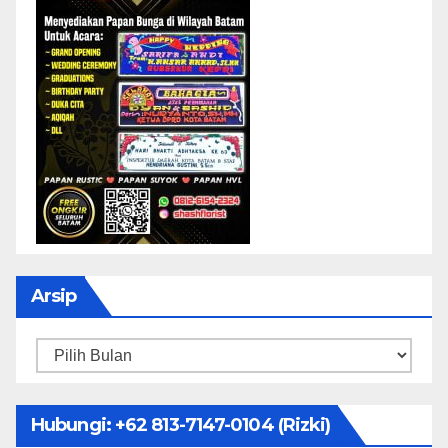
Arsip
Arsip
Hubungi: ‪+62 813-7147-0104‬ (Rizki)