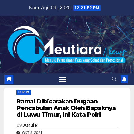
Skip
Kam. Agu 6th, 2026
12:21:53 PM
to
content
HUKUM
Ramai Dibicarakan Dugaan
Pencabulan Anak Oleh Bapaknya
di Luwu Timur, Ini Kata Polri
By
Asrul R
OKT 8, 2021