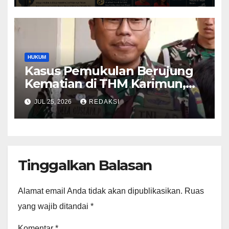
HUKUM
Kasus Pemukulan Berujung
Kematian di THM Karimun,
Oknum Perwira TNI Resmi
JUL 25, 2026
REDAKSI
Jadi Tersangka
Tinggalkan Balasan
Alamat email Anda tidak akan dipublikasikan.
Ruas
yang wajib ditandai
*
Komentar
*