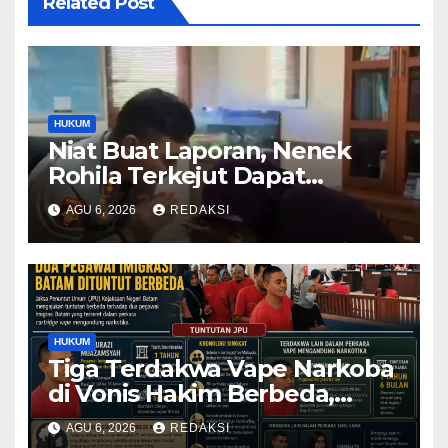
Related Post
HUKUM
Niat Buat Laporan, Nenek
Rohila Terkejut Dapat
Bantuan dari Kabid Propam
AGU 6, 2026
REDAKSI
Kombes Pol Eddwi
HUKUM
Tiga Terdakwa Vape Narkoba
di Vonis Hakim Berbeda,
Oknum Pegawai Imigrasi
AGU 6, 2026
REDAKSI
Batam Paling Ringan